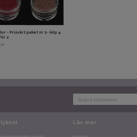
lor - Prisvärt paket nr 2- köp 4
för 2
 kr
tjänst
Läs mer
nte att kontakta oss på
Kontakt