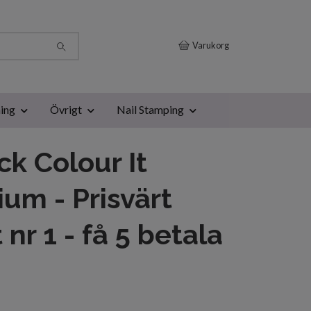
Varukorg
ing
Övrigt
Nail Stamping
ck Colour It
um - Prisvärt
 nr 1 - få 5 betala