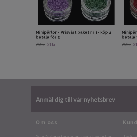
Minipärlor - Prisvärt paket nr 1- köp 4
Minipär
betala för 2
betala 
70 kr
70 kr
21 kr
21
Anmäl dig till vår nyhetsbrev
Om oss
Kund
Your Nailerystore är en svensk webshop
Tveka i