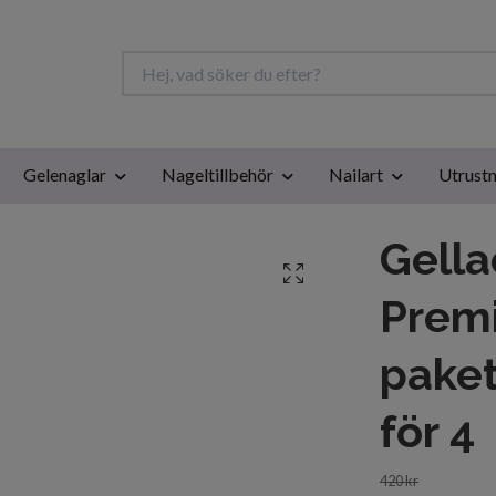
Gelenaglar
Nageltillbehör
Nailart
Utrustn
Gella
Premi
paket
för 4
420 kr