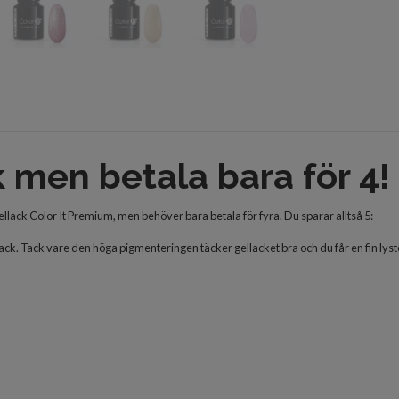
k men betala bara för 4!
ellack Color It Premium, men behöver bara betala för fyra. Du sparar alltså 5:-
llack. Tack vare den höga pigmenteringen täcker gellacket bra och du får en fin lys