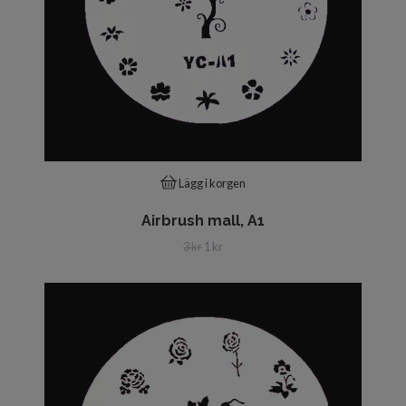
Lägg i korgen
Airbrush mall, A1
3 kr
1 kr