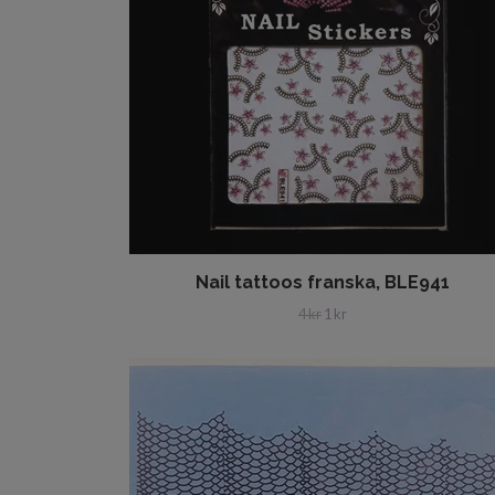
Nail tattoos franska, BLE941
4 kr
1 kr