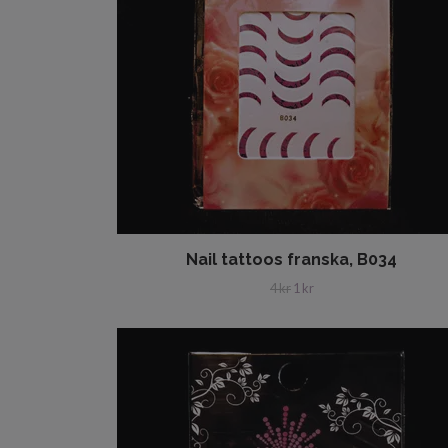
Nail tattoos franska, B034
4 kr
1 kr