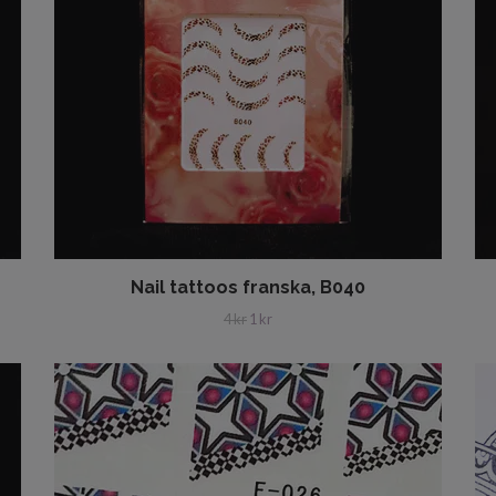
Nail tattoos franska, B040
4 kr
1 kr