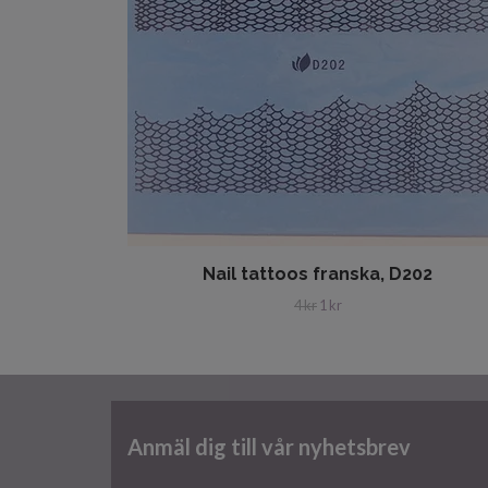
Nail tattoos franska, D202
4 kr
1 kr
Anmäl dig till vår nyhetsbrev