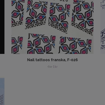
Nail tattoos franska, F-026
4 kr
1 kr