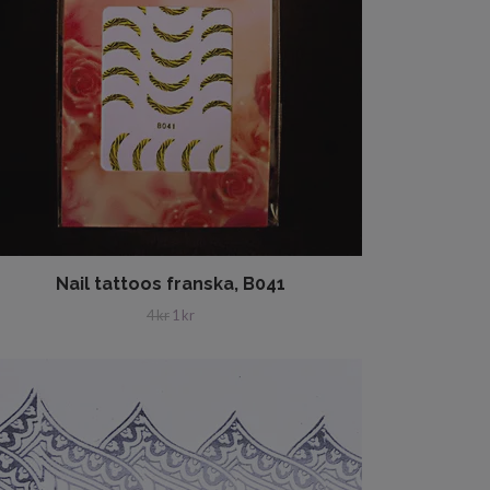
Nail tattoos franska, B041
4 kr
1 kr