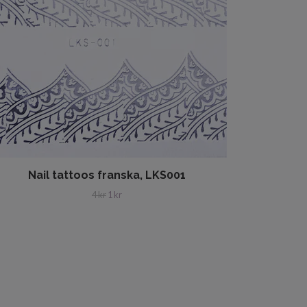
Nail tattoos franska, LKS001
4 kr
1 kr