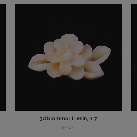
3d blommor i resin, nr7
8 kr
2 kr