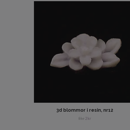
3d blommor i resin, nr12
8 kr
2 kr