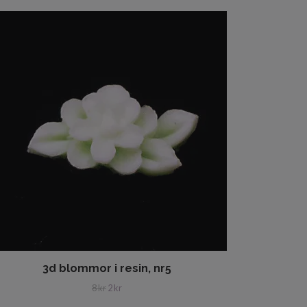
3d blommor i resin, nr5
8 kr
2 kr