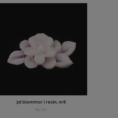
3d blommor i resin, nr8
8 kr
2 kr