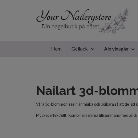
Hem
Gellack
Akrylnaglar
Nailart 3d-blommo
Våra 3d-blommor i resin är mjuka och böjbara så att de lätt k
Mycket effektfullt! Kombinera gärna tillsammans med andra 