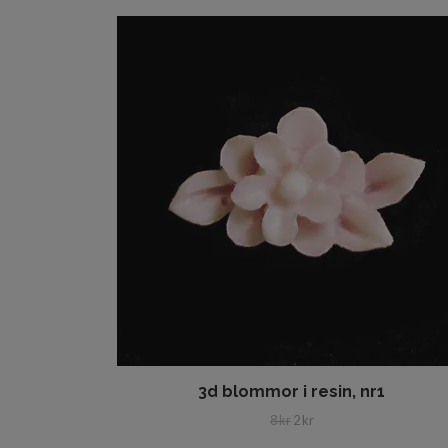
3d blommor i resin, nr1
8 kr
2 kr