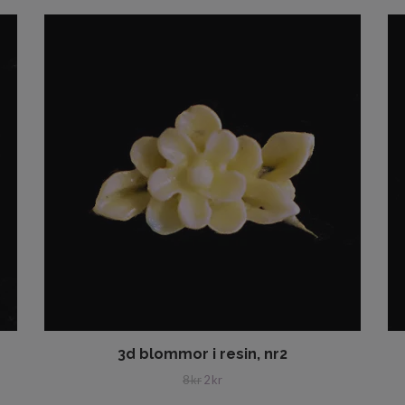
3d blommor i resin, nr2
8 kr
2 kr