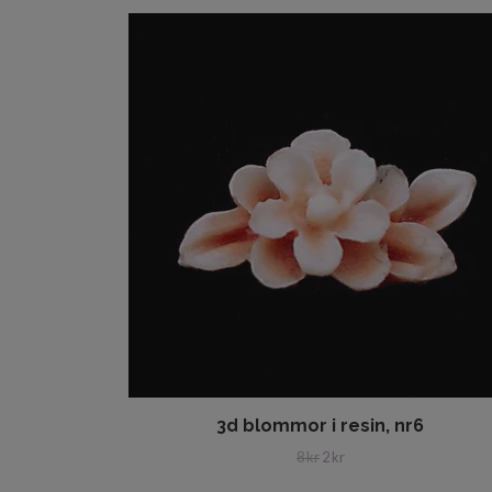
3d blommor i resin, nr6
8 kr
2 kr