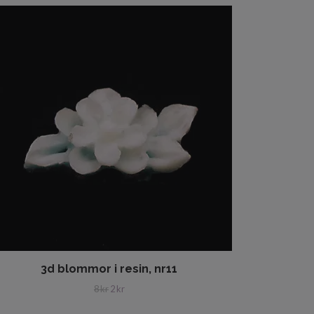
3d blommor i resin, nr11
8 kr
2 kr