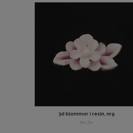
3d blommor i resin, nr9
8 kr
2 kr