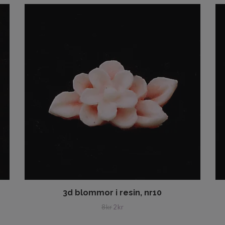
3d blommor i resin, nr10
8 kr
2 kr