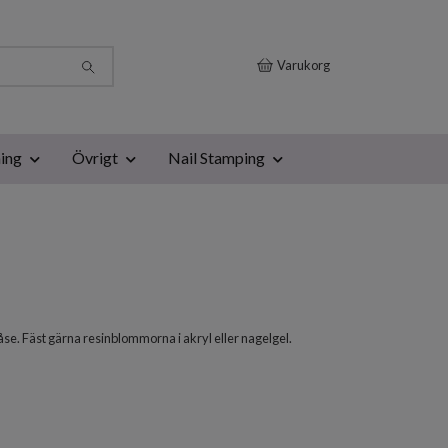
Varukorg
ing
Övrigt
Nail Stamping
åse. Fäst gärna resinblommorna i akryl eller nagelgel.