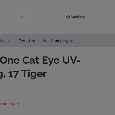
Varukorg
ing
Övrigt
Nail Stamping
One Cat Eye UV-
g, 17 Tiger
lut i lager. :(