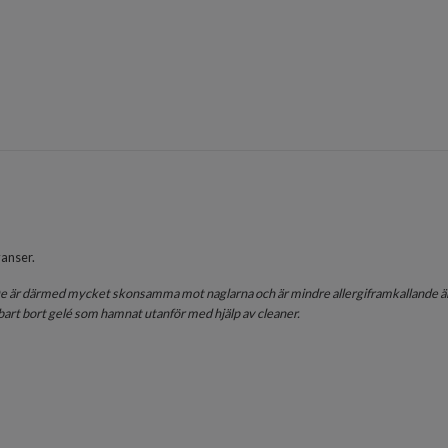
yanser.
. De är därmed mycket skonsamma mot naglarna och är mindre allergiframkallande än
art bort gelé som hamnat utanför med hjälp av cleaner.