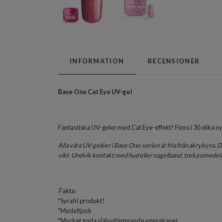
INFORMATION
RECENSIONER
Base One Cat Eye UV-gel
Fantastiska UV-geler med Cat Eye-effekt! Finns i 30 olika n
Alla våra UV-geléer i Base One-serien är fria från akrylsyra
vikt. Undvik kontakt med hud eller nagelband, torka omedelb
Fakta:
*Syrafri produkt!
*Medeltjock
*Mycket goda självutjämnande egenskaper