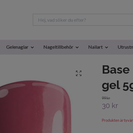
Gelenaglar
Nageltillbehör
Nailart
Utrustn
Base 
gel 5
99 kr
30 kr
Produkten är tyvärr s