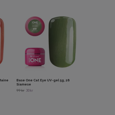
Base One Cat E
99 kr
30 kr
Maine
Base One Cat Eye UV-gel 5g, 28
Siamese
99 kr
30 kr