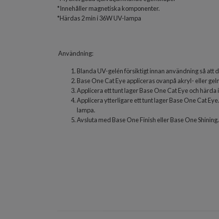
*Innehåller magnetiska komponenter.
*Härdas 2 min i 36W UV-lampa
Användning:
Blanda UV-gelén försiktigt innan användning så att 
Base One Cat Eye appliceras ovanpå akryl- eller gel
Applicera ett tunt lager Base One Cat Eye och härda 
Applicera ytterligare ett tunt lager Base One Cat Ey
lampa.
Avsluta med Base One Finish eller Base One Shining.