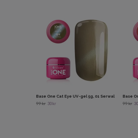
Base One Cat Eye UV-gel 5g, 01 Serwal
Base On
99 kr
99 kr
30 kr
30