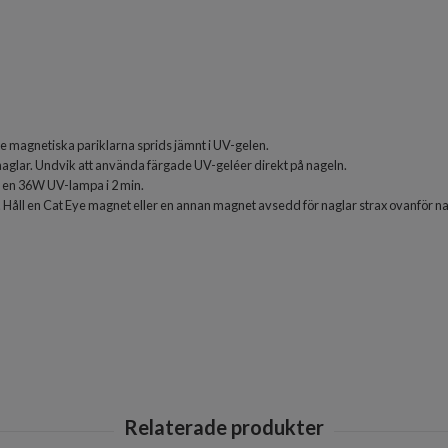
de magnetiska pariklarna sprids jämnt i UV-gelen.
naglar. Undvik att använda färgade UV-geléer direkt på nageln.
i en 36W UV-lampa i 2 min.
e. Håll en Cat Eye magnet eller en annan magnet avsedd för naglar strax ovanför na