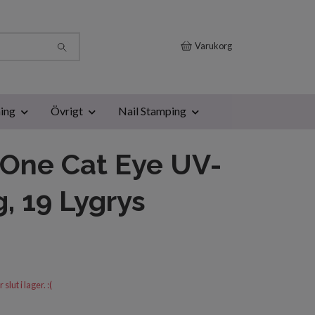
Varukorg
ing
Övrigt
Nail Stamping
One Cat Eye UV-
g, 19 Lygrys
lut i lager. :(