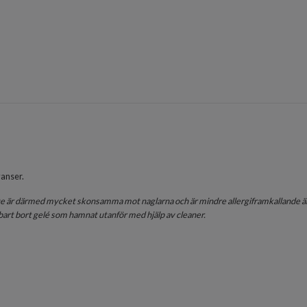
yanser.
. De är därmed mycket skonsamma mot naglarna och är mindre allergiframkallande än
art bort gelé som hamnat utanför med hjälp av cleaner.