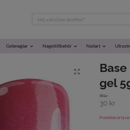
Gelenaglar
Nageltillbehör
Nailart
Utrustn
Base 
gel 5
99 kr
30 kr
Produkten är tyvärr s