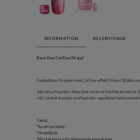
INFORMATION
RECENSIONER
Base One Cat Eye UV-gel
Fantastiska UV-geler med Cat Eye-effekt! Finns i 30 olika n
Alla våra UV-geléer i Base One-serien är fria från akrylsyra
vikt. Undvik kontakt med hud eller nagelband, torka omedelb
Fakta:
*Syrafri produkt!
*Medeltjock
*Mycket goda självutjämnande egenskaper