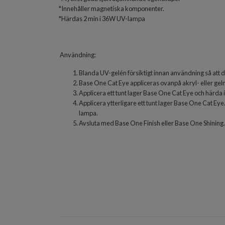
*Innehåller magnetiska komponenter.
*Härdas 2 min i 36W UV-lampa
Användning:
Blanda UV-gelén försiktigt innan användning så att 
Base One Cat Eye appliceras ovanpå akryl- eller gel
Applicera ett tunt lager Base One Cat Eye och härda 
Applicera ytterligare ett tunt lager Base One Cat Ey
lampa.
Avsluta med Base One Finish eller Base One Shining.