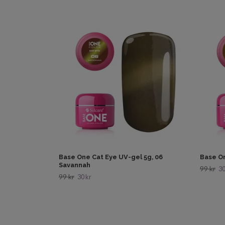
Base One Cat Eye UV-gel 5g, 06
Base On
Savannah
99 kr
30
99 kr
30 kr