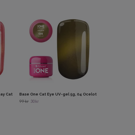
Base One Cat Ey
99 kr
30 kr
Bay Cat
Base One Cat Eye UV-gel 5g, 04 Ocelot
99 kr
30 kr