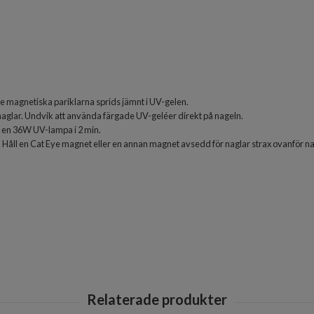
de magnetiska pariklarna sprids jämnt i UV-gelen.
naglar. Undvik att använda färgade UV-geléer direkt på nageln.
i en 36W UV-lampa i 2 min.
e. Håll en Cat Eye magnet eller en annan magnet avsedd för naglar strax ovanför na