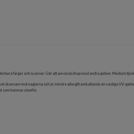
erbara färger och nyanser. Går att använda ihop med andra geléer.
Medium tjock
t skonsam mot naglarna och är mindre allergiframkallande än vanliga UV-geléer. 
lé som hamnar utanför.