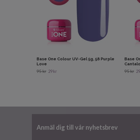
Base One Colour UV-Gel 5g, 58 Purple
Base On
Love
Cantal
95 kr
95 kr
29 kr
29
Anmäl dig till vår nyhetsbrev