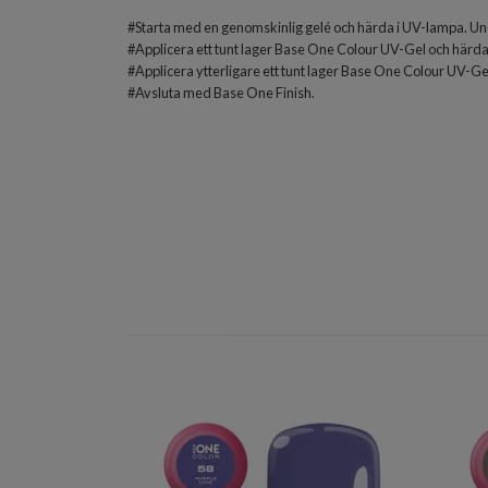
#Starta med en genomskinlig gelé och härda i UV-lampa. Und
#Applicera ett tunt lager Base One Colour UV-Gel och härda
#Applicera ytterligare ett tunt lager Base One Colour UV-Gel
#Avsluta med
Base One Finish
.