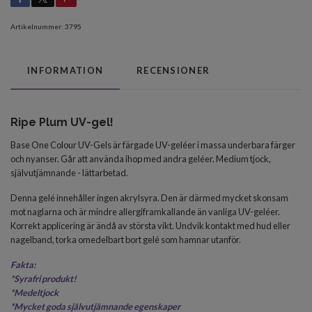
Artikelnummer:
3795
INFORMATION
RECENSIONER
Ripe Plum UV-gel!
Base One Colour UV-Gels är färgade UV-geléer i massa underbara färger
och nyanser. Går att använda ihop med andra geléer.
Medium tjock,
självutjämnande - lättarbetad.
Denna gelé innehåller ingen akrylsyra. Den är därmed mycket skonsam
mot naglarna och är mindre allergiframkallande än vanliga UV-geléer.
Korrekt applicering är ändå av största vikt. Undvik kontakt med hud eller
nagelband, torka omedelbart bort gelé som hamnar utanför.
Fakta:
*
Syrafri produkt!
*Medeltjock
*
Mycket goda självutjämnande egenskaper