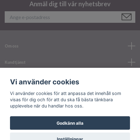
Anmäl dig till vår nyhetsbrev
Om oss
Kundtjänst
Läs mer
Vi använder cookies
Vi använder cookies för att anpassa det innehåll som
Sociala medier
visas för dig och för att du ska få bästa tänkbara
upplevelse när du handlar hos oss.
Godkänn alla
© 2026 Your Nailerystore
Inställningar