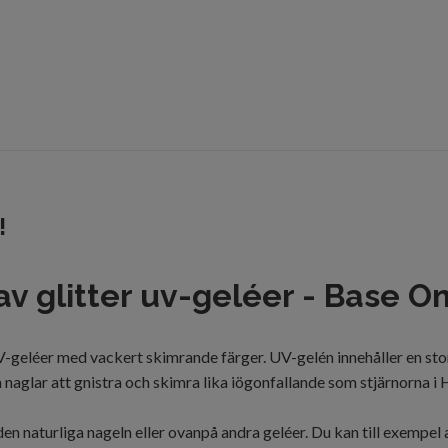
!
av
glitter uv-geléer -
Base
O
V
-geléer
med vackert
skimrande färger
. UV-gelén
innehåller
en sto
aglar att gnistra och skimra lika iögonfallande som stjärnorna i
en naturliga nageln eller ovanpå andra geléer. Du kan till exemp