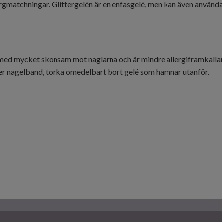
färgmatchningar. Glittergelén är en enfasgelé, men kan även använ
rmed mycket skonsam mot naglarna och är mindre allergiframkallan
ler nagelband, torka omedelbart bort gelé som hamnar utanför.