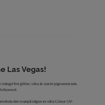
ne
Las Vegas!
r
mängd fint
glitter
, vilka är
starkt
pigmenterade
.
 Hollywood.
el använda den ovanpå någon av våra Colour UV-