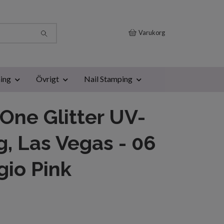
Varukorg
ing
Övrigt
Nail Stamping
One Glitter UV-
g, Las Vegas - 06
gio Pink