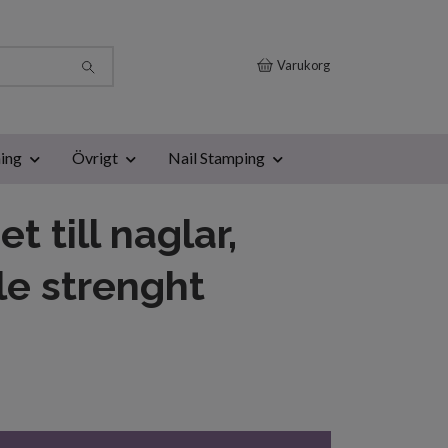
Varukorg
ing
Övrigt
Nail Stamping
t till naglar,
e strenght