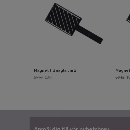
Magnet till naglar, nr2
Magnet 
59 kr
59 kr
18 kr
18
Anmäl dig till vår nyhetsbrev