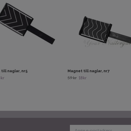
till naglar, nr5
Magnet till naglar, nr7
59 kr
 kr
18 kr