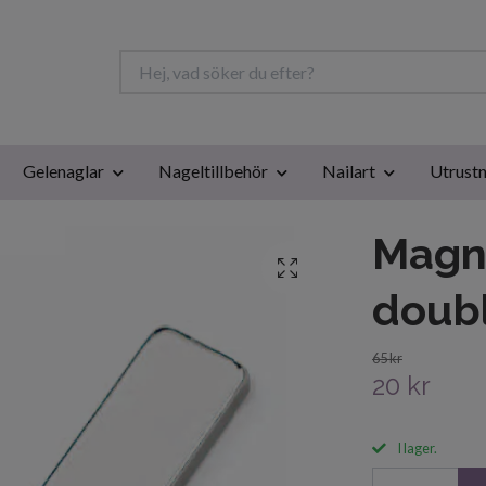
Gelenaglar
Nageltillbehör
Nailart
Utrustn
Magne
doubl
65 kr
20 kr
I lager.