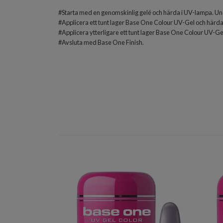
#Starta med en genomskinlig gelé och härda i UV-lampa. Und
#Applicera ett tunt lager Base One Colour UV-Gel och härda
#Applicera ytterligare ett tunt lager Base One Colour UV-Gel
#Avsluta med
Base One Finish
.