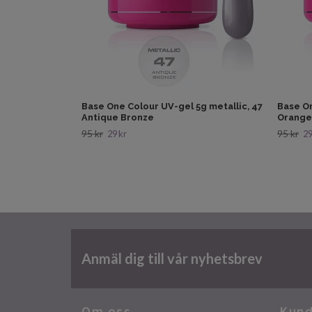
Base One Colour UV-gel 5g metallic, 47
Base On
Antique Bronze
Orange
95 kr
95 kr
29 kr
29
Anmäl dig till vår nyhetsbrev
Om oss
Kund