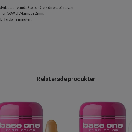
vik att använda Colour Gels direkt på nageln.
 i en 36W UV-lampa i 2 min.
. Härda i 2 minuter.