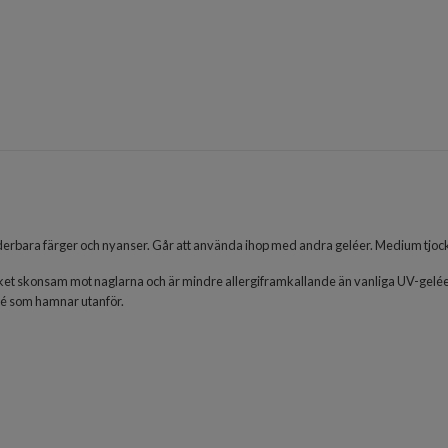
erbara färger och nyanser. Går att använda ihop med andra geléer.
Medium tjock
t skonsam mot naglarna och är mindre allergiframkallande än vanliga UV-geléer. 
lé som hamnar utanför.