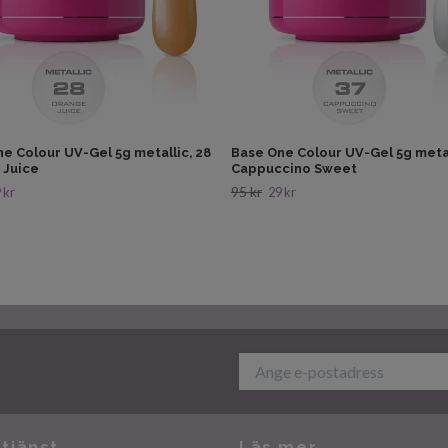
e Colour UV-Gel 5g metallic, 28
Base One Colour UV-Gel 5g metal
 Juice
Cappuccino Sweet
95 kr
 kr
29 kr
tjänst
Läs mer