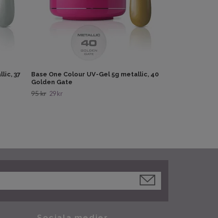
lic, 37
Base One Colour UV-Gel 5g metallic, 40
Golden Gate
95 kr
29 kr
Sociala medier