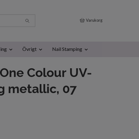
Varukorg
ing
Övrigt
Nail Stamping
 One Colour UV-
g metallic, 07