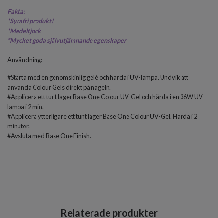
Fakta:
*
Syrafri produkt!
*Medeltjock
*
Mycket goda självutjämnande egenskaper
Användning:
#Starta med en genomskinlig gelé och härda i UV-lampa. Undvik att
använda Colour Gels direkt på nageln.
#Applicera ett tunt lager Base One Colour UV-Gel och härda i en 36W UV-
lampa i 2 min.
#Applicera ytterligare ett tunt lager Base One Colour UV-Gel. Härda i 2
minuter.
#Avsluta med
Base One Finish
.