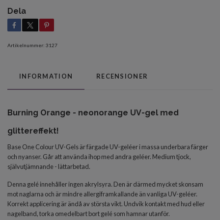
Dela
Artikelnummer:
3127
INFORMATION
RECENSIONER
Burning Orange - neonorange UV-gel med
glittereffekt!
Base One Colour UV-Gels är färgade UV-geléer i massa underbara färger
och nyanser. Går att använda ihop med andra geléer.
Medium tjock,
självutjämnande - lättarbetad.
Denna gelé innehåller ingen akrylsyra. Den är därmed mycket skonsam
mot naglarna och är mindre allergiframkallande än vanliga UV-geléer.
Korrekt applicering är ändå av största vikt. Undvik kontakt med hud eller
nagelband, torka omedelbart bort gelé som hamnar utanför.