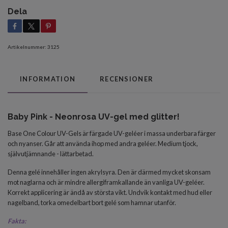
Dela
Artikelnummer:
3125
INFORMATION
RECENSIONER
Baby Pink - Neonrosa UV-gel med glitter!
Base One Colour UV-Gels är färgade UV-geléer i massa underbara färger
och nyanser. Går att använda ihop med andra geléer.
Medium tjock,
självutjämnande - lättarbetad.
Denna gelé innehåller ingen akrylsyra. Den är därmed mycket skonsam
mot naglarna och är mindre allergiframkallande än vanliga UV-geléer.
Korrekt applicering är ändå av största vikt. Undvik kontakt med hud eller
nagelband, torka omedelbart bort gelé som hamnar utanför.
Fakta: