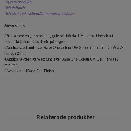
*
Syrafri produkt!
*Medeltjock
*
Mycket goda självutjämnande egenskaper
Användning:
#Starta med en genomskinlig gelé och härda i UV-lampa. Undvik att
använda Colour Gels direkt på nageln.
#Applicera ett tunt lager Base One Colour UV-Gel och härda i en 36W UV-
lampa i 2 min.
#Applicera ytterligare ett tunt lager Base One Colour UV-Gel. Härda i 2
minuter.
#Avsluta med
Base One Finish
.