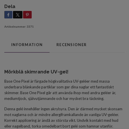
Dela
Artikelnummer:
3371
INFORMATION
RECENSIONER
Mörkblå skimrande UV-gel!
Base One Pixel är färgade högkvalitativa UV-geléer med massa
underbara blänkande partiklar som ger dina naglar ett fantastiskt
skimmer. Base One Pixel går att använda ihop med andra geléer är,
m
ediumtjock, självutjämnande och har mycket bra täckning.
Denna gelé innehåller ingen akrylsyra. Den är därmed mycket skonsam
mot naglarna och är mindre allergiframkallande än vanliga UV-geléer.
Korrekt applicering är ändå av största vikt. Undvik kontakt med hud
eller nagelband, torka omedelbart bort gelé som hamnar utanför.