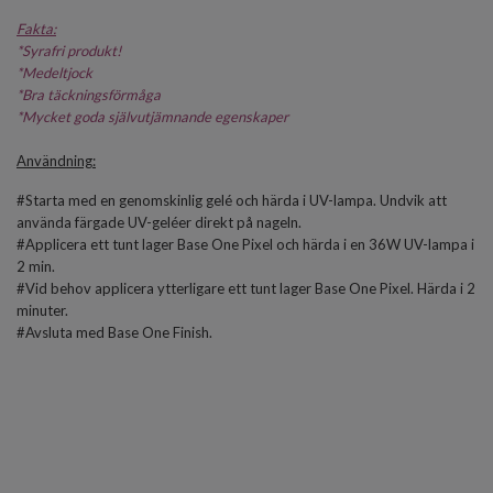
Fakta:
*
Syrafri produkt!
*Medeltjock
*Bra täckningsförmåga
*
Mycket goda självutjämnande egenskaper
Användning:
#Starta med en genomskinlig gelé och härda i UV-lampa. Undvik att
använda färgade UV-geléer direkt på nageln.
#Applicera ett tunt lager Base One Pixel och härda i en 36W UV-lampa i
2 min.
#Vid behov applicera ytterligare ett tunt lager Base One Pixel. Härda i 2
minuter.
#Avsluta med
Base One Finish
.