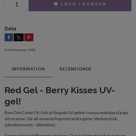
LÄGG I KORGEN
Dela
Artikelnummer:
2392
INFORMATION
RECENSIONER
Red Gel - Berry Kisses UV-
gel!
Base One Colour UV-Gels är färgade UV-geléer i massa underbara färger
och nyanser. Går att använda ihop med andra geléer.
Medium tjock,
självutjämnande - lättarbetad.
Denna gelé innehåller ingen akrylsyra. Den är därmed mycket skonsam