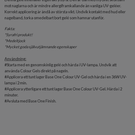
mot naglarna och är mindre allergiframkallande än vanliga UV-geléer.
Korrekt applicering är ändå av största vikt. Undvik kontakt med hud eller
nagelband, torka omedelbart bort gelé som hamnar utanför.
Fakta:
*
Syrafri produkt!
*Medeltjock
*
Mycket goda självutjämnande egenskaper
Användning:
#Starta med en genomskinlig gelé och härda i UV-lampa. Undvik att
använda Colour Gels direkt på nageln.
#Applicera ett tunt lager Base One Colour UV-Gel och härda i en 36W UV-
lampa i 2 min.
#Applicera ytterligare ett tunt lager Base One Colour UV-Gel. Härda i 2
minuter.
#Avsluta med
Base One Finish
.