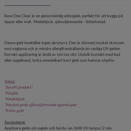
Base One Clear är en genomskinlig enfasgelé, perfekt för att bygga på
tippar eller mall.
Medeltjock, självutjämnande - lättarbetad.
Denna gelé innehåller ingen akrylsyra. Den är därmed mycket skonsam
mot naglarna och är mindre allergiframkallande än vanliga UV-geléer.
Korrekt applicering är ändå av största vikt. Undvik kontakt med hud
eller nagelband, torka omedelbart bort gelé som hamnar utanför.
Fakta:
*
Syrafri produkt!
*
Färglös
*Medeltjock
*
Mycket goda självutjämnande egenskaper
*
Enfas-gelé
Användning:
Applicera gelén på nageln och härda i en 36W UV-lampa i 2 min.