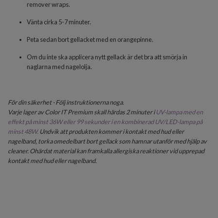
remover wraps.
Vänta cirka 5-7 minuter.
Peta sedan bort gellacket med en orangepinne.
Om du inte ska applicera nytt gellack är det bra att smörja in
naglarna med nagelolja.
För din säkerhet - Följ instruktionerna noga.
Varje lager av Color IT Premium skall härdas 2 minuter i
UV-lampa med en
effekt på minst 36W eller 99 sekunder i en kombinerad UV/LED-lampa på
minst 48W.
Undvik att produkten kommer i kontakt med hud eller
nagelband, torka omedelbart bort gellack som hamnar utanför med hjälp av
cleaner. Ohärdat material kan framkalla allergiska reaktioner vid upprepad
kontakt med hud eller nagelband.