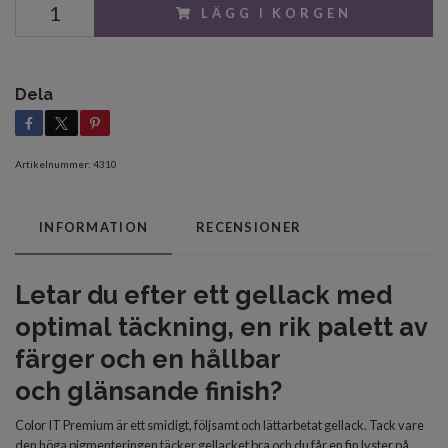
LÄGG I KORGEN
Dela
Artikelnummer:
4310
INFORMATION
RECENSIONER
Letar du efter
ett gellack med
optimal
täckning, en rik palett av
färger och en
hållbar
och
glänsande finish?
Color IT Premium är ett smidigt, följsamt och lättarbetat gellack. Tack vare
den höga pigmenteringen täcker gellacket bra och du får en fin lyster på