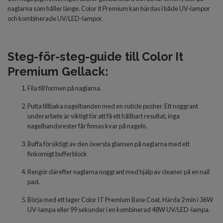
naglarna som håller länge. Color It Premium kan härdas i både UV-lampor
och kombinerade UV/LED-lampor.
Steg-för-steg-guide till Color It
Premium Gellack:
Fila till formen på naglarna.
Putta tillbaka nagelbanden med en cuticle pusher. Ett noggrant
underarbete är viktigt för att få ett hållbart resultat, inga
nagelbandsrester får finnas kvar på nageln.
Buffa försiktigt av den översta glansen på naglarna med ett
finkornigt bufferblock
Rengör därefter naglarna noggrant med hjälp av cleaner på en nail
pad.
Börja med
ett lager Color IT Premium Base Coat. Härda 2 min i 36W
UV-lampa eller 99 sekunder i en kombinerad 48W UV/LED-lampa.