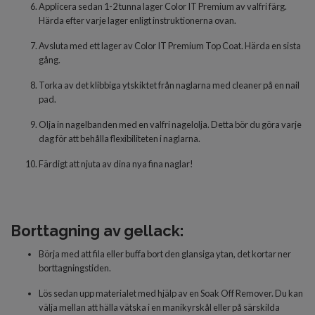
Applicera
sedan 1-2 tunna
lager
Color IT Premium av valfri färg.
Härda
efter varje lager
enligt inst
r
uktionerna ovan.
Avsluta
med
ett lager
av
Color IT Premium Top Coat. Härda en sista
gång.
Torka av det klibbiga ytskiktet från naglarna med cleaner på en nail
pad.
Olja in nagelbanden med en valfri nagelolja. Detta bör du göra varje
dag för att behålla flexibiliteten i naglarna.
Färdigt
att njuta av dina nya fina naglar!
Borttagning av gellack:
Börja med att fila eller buffa bort den glansiga ytan, det kortar ner
borttagningstiden.
Lös sedan upp materialet med hjälp av en Soak Off Remover. Du kan
välja mellan att hälla vätska i en manikyrskål eller på särskilda