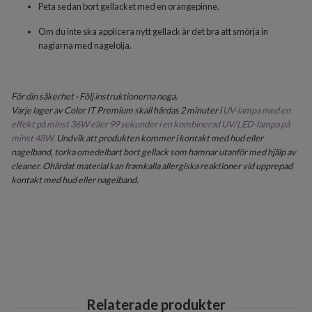
Peta sedan bort gellacket med en orangepinne.
Om du inte ska applicera nytt gellack är det bra att smörja in
naglarna med nagelolja.
För din säkerhet - Följ instruktionerna noga.
Varje lager av Color IT Premium skall härdas 2 minuter i
UV-lampa med en
effekt på minst 36W eller 99 sekunder i en kombinerad UV/LED-lampa på
minst 48W.
Undvik att produkten kommer i kontakt med hud eller
nagelband, torka omedelbart bort gellack som hamnar utanför med hjälp av
cleaner. Ohärdat material kan framkalla allergiska reaktioner vid upprepad
kontakt med hud eller nagelband.