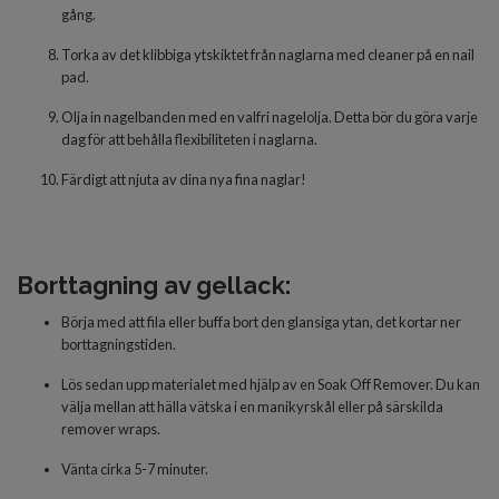
gång.
Torka av det klibbiga ytskiktet från naglarna med cleaner på en nail
pad.
Olja in nagelbanden med en valfri nagelolja. Detta bör du göra varje
dag för att behålla flexibiliteten i naglarna.
Färdigt
att njuta av dina nya fina naglar!
Borttagning av gellack:
Börja med att fila eller buffa bort den glansiga ytan, det kortar ner
borttagningstiden.
Lös sedan upp materialet med hjälp av en Soak Off Remover. Du kan
välja mellan att hälla vätska i en manikyrskål eller på särskilda
remover wraps.
Vänta cirka 5-7 minuter.