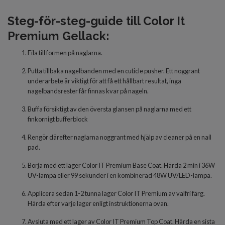
Steg-för-steg-guide till Color It
Premium Gellack:
Fila till formen på naglarna.
Putta tillbaka nagelbanden med en cuticle pusher. Ett noggrant
underarbete är viktigt för att få ett hållbart resultat, inga
nagelbandsrester får finnas kvar på nageln.
Buffa försiktigt av den översta glansen på naglarna med ett
finkornigt bufferblock
Rengör därefter naglarna noggrant med hjälp av cleaner på en nail
pad.
Börja med
ett lager Color IT Premium Base Coat. Härda 2 min i 36W
UV-lampa eller 99 sekunder i en kombinerad 48W UV/LED-lampa.
Applicera
sedan 1-2 tunna
lager
Color IT Premium av valfri färg.
Härda
efter varje lager
enligt inst
r
uktionerna ovan.
Avsluta
med
ett lager
av
Color IT Premium Top Coat. Härda en sista