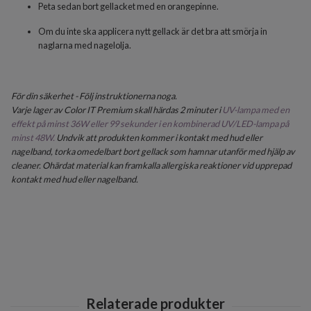
Peta sedan bort gellacket med en orangepinne.
Om du inte ska applicera nytt gellack är det bra att smörja in
naglarna med nagelolja.
För din säkerhet - Följ instruktionerna noga.
Varje lager av Color IT Premium skall härdas 2 minuter i
UV-lampa med en
effekt på minst 36W eller 99 sekunder i en kombinerad UV/LED-lampa på
minst 48W.
Undvik att produkten kommer i kontakt med hud eller
nagelband, torka omedelbart bort gellack som hamnar utanför med hjälp av
cleaner. Ohärdat material kan framkalla allergiska reaktioner vid upprepad
kontakt med hud eller nagelband.