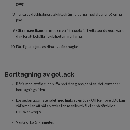
gång.
Torka av det klibbiga ytskiktet från naglarna med cleaner på en nail
pad.
Olja in nagelbanden med en valfri nagelolja. Detta bör du göra varje
dag för att behålla flexibiliteten i naglarna.
Färdigt
att njuta av dina nya fina naglar!
Borttagning av gellack:
Börja med att fila eller buffa bort den glansiga ytan, det kortar ner
borttagningstiden.
Lös sedan upp materialet med hjälp av en Soak Off Remover. Du kan
välja mellan att hälla vätska i en manikyrskål eller på särskilda
remover wraps.
Vänta cirka 5-7 minuter.