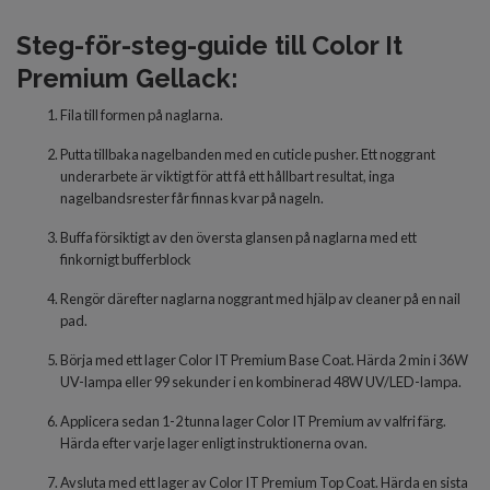
Steg-för-steg-guide till Color It
Premium Gellack:
Fila till formen på naglarna.
Putta tillbaka nagelbanden med en cuticle pusher. Ett noggrant
underarbete är viktigt för att få ett hållbart resultat, inga
nagelbandsrester får finnas kvar på nageln.
Buffa försiktigt av den översta glansen på naglarna med ett
finkornigt bufferblock
Rengör därefter naglarna noggrant med hjälp av cleaner på en nail
pad.
Börja med
ett lager Color IT Premium Base Coat. Härda 2 min i 36W
UV-lampa eller 99 sekunder i en kombinerad 48W UV/LED-lampa.
Applicera
sedan 1-2 tunna
lager
Color IT Premium av valfri färg.
Härda
efter varje lager
enligt inst
r
uktionerna ovan.
Avsluta
med
ett lager
av
Color IT Premium Top Coat. Härda en sista