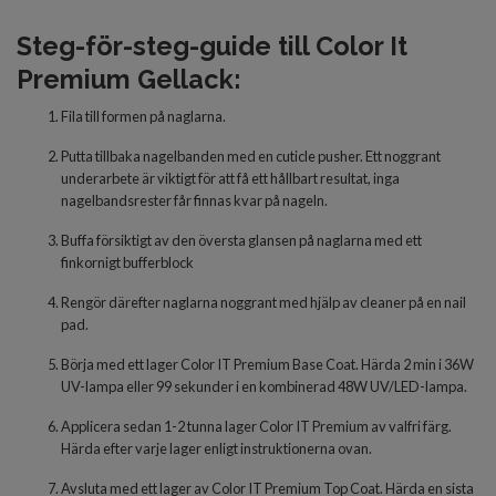
Steg-för-steg-guide till Color It
Premium Gellack:
Fila till formen på naglarna.
Putta tillbaka nagelbanden med en cuticle pusher. Ett noggrant
underarbete är viktigt för att få ett hållbart resultat, inga
nagelbandsrester får finnas kvar på nageln.
Buffa försiktigt av den översta glansen på naglarna med ett
finkornigt bufferblock
Rengör därefter naglarna noggrant med hjälp av cleaner på en nail
pad.
Börja med
ett lager Color IT Premium Base Coat. Härda 2 min i 36W
UV-lampa eller 99 sekunder i en kombinerad 48W UV/LED-lampa.
Applicera
sedan 1-2 tunna
lager
Color IT Premium av valfri färg.
Härda
efter varje lager
enligt inst
r
uktionerna ovan.
Avsluta
med
ett lager
av
Color IT Premium Top Coat. Härda en sista