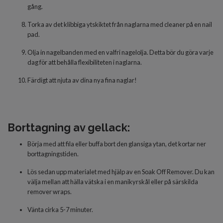
gång.
Torka av det klibbiga ytskiktet från naglarna med cleaner på en nail
pad.
Olja in nagelbanden med en valfri nagelolja. Detta bör du göra varje
dag för att behålla flexibiliteten i naglarna.
Färdigt
att njuta av dina nya fina naglar!
Borttagning av gellack:
Börja med att fila eller buffa bort den glansiga ytan, det kortar ner
borttagningstiden.
Lös sedan upp materialet med hjälp av en Soak Off Remover. Du kan
välja mellan att hälla vätska i en manikyrskål eller på särskilda
remover wraps.
Vänta cirka 5-7 minuter.