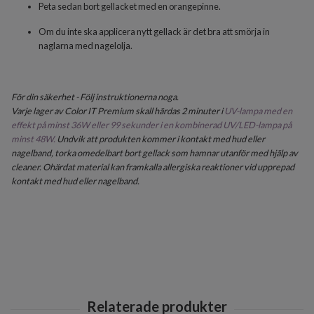
Peta sedan bort gellacket med en orangepinne.
Om du inte ska applicera nytt gellack är det bra att smörja in
naglarna med nagelolja.
För din säkerhet - Följ instruktionerna noga.
Varje lager av Color IT Premium skall härdas 2 minuter i
UV-lampa med en
effekt på minst 36W eller 99 sekunder i en kombinerad UV/LED-lampa på
minst 48W.
Undvik att produkten kommer i kontakt med hud eller
nagelband, torka omedelbart bort gellack som hamnar utanför med hjälp av
cleaner. Ohärdat material kan framkalla allergiska reaktioner vid upprepad
kontakt med hud eller nagelband.