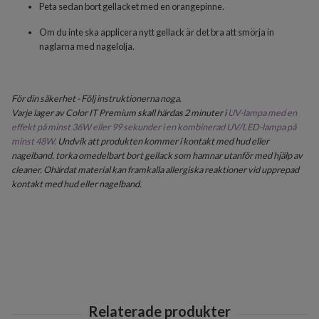
Peta sedan bort gellacket med en orangepinne.
Om du inte ska applicera nytt gellack är det bra att smörja in
naglarna med nagelolja.
För din säkerhet - Följ instruktionerna noga.
Varje lager av Color IT Premium skall härdas 2 minuter i
UV-lampa med en
effekt på minst 36W eller 99 sekunder i en kombinerad UV/LED-lampa på
minst 48W.
Undvik att produkten kommer i kontakt med hud eller
nagelband, torka omedelbart bort gellack som hamnar utanför med hjälp av
cleaner. Ohärdat material kan framkalla allergiska reaktioner vid upprepad
kontakt med hud eller nagelband.