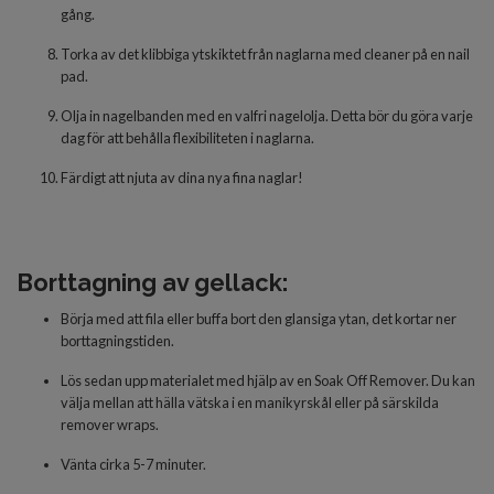
gång.
Torka av det klibbiga ytskiktet från naglarna med cleaner på en nail
pad.
Olja in nagelbanden med en valfri nagelolja. Detta bör du göra varje
dag för att behålla flexibiliteten i naglarna.
Färdigt
att njuta av dina nya fina naglar!
Borttagning av gellack:
Börja med att fila eller buffa bort den glansiga ytan, det kortar ner
borttagningstiden.
Lös sedan upp materialet med hjälp av en Soak Off Remover. Du kan
välja mellan att hälla vätska i en manikyrskål eller på särskilda
remover wraps.
Vänta cirka 5-7 minuter.