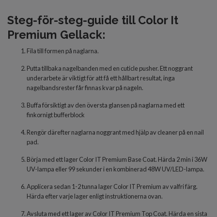
Steg-för-steg-guide till Color It
Premium Gellack:
Fila till formen på naglarna.
Putta tillbaka nagelbanden med en cuticle pusher. Ett noggrant
underarbete är viktigt för att få ett hållbart resultat, inga
nagelbandsrester får finnas kvar på nageln.
Buffa försiktigt av den översta glansen på naglarna med ett
finkornigt bufferblock
Rengör därefter naglarna noggrant med hjälp av cleaner på en nail
pad.
Börja med
ett lager Color IT Premium Base Coat. Härda 2 min i 36W
UV-lampa eller 99 sekunder i en kombinerad 48W UV/LED-lampa.
Applicera
sedan 1-2 tunna
lager
Color IT Premium av valfri färg.
Härda
efter varje lager
enligt inst
r
uktionerna ovan.
Avsluta
med
ett lager
av
Color IT Premium Top Coat. Härda en sista