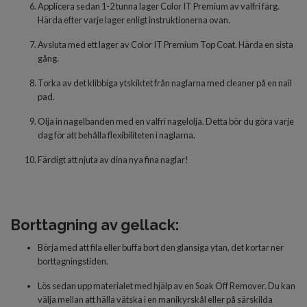
Applicera
sedan 1-2 tunna
lager
Color IT Premium av valfri färg.
Härda
efter varje lager
enligt inst
r
uktionerna ovan.
Avsluta
med
ett lager
av
Color IT Premium Top Coat. Härda en sista
gång.
Torka av det klibbiga ytskiktet från naglarna med cleaner på en nail
pad.
Olja in nagelbanden med en valfri nagelolja. Detta bör du göra varje
dag för att behålla flexibiliteten i naglarna.
Färdigt
att njuta av dina nya fina naglar!
Borttagning av gellack:
Börja med att fila eller buffa bort den glansiga ytan, det kortar ner
borttagningstiden.
Lös sedan upp materialet med hjälp av en Soak Off Remover. Du kan
välja mellan att hälla vätska i en manikyrskål eller på särskilda