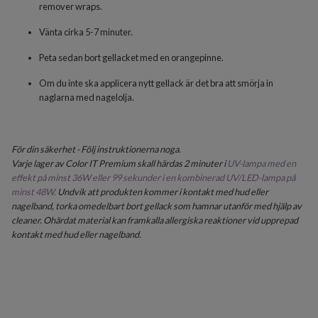
remover wraps.
Vänta cirka 5-7 minuter.
Peta sedan bort gellacket med en orangepinne.
Om du inte ska applicera nytt gellack är det bra att smörja in
naglarna med nagelolja.
För din säkerhet - Följ instruktionerna noga.
Varje lager av Color IT Premium skall härdas 2 minuter i
UV-lampa med en
effekt på minst 36W eller 99 sekunder i en kombinerad UV/LED-lampa på
minst 48W.
Undvik att produkten kommer i kontakt med hud eller
nagelband, torka omedelbart bort gellack som hamnar utanför med hjälp av
cleaner. Ohärdat material kan framkalla allergiska reaktioner vid upprepad
kontakt med hud eller nagelband.