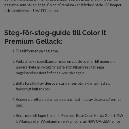
naglarna som håller länge. Color It Premium kan härdas i både UV-lampor
och kombinerade UV/LED-lampor.
Steg-för-steg-guide till Color It
Premium Gellack:
Fila till formen på naglarna.
Putta tillbaka nagelbanden med en cuticle pusher. Ett noggrant
underarbete är viktigt för att få ett hållbart resultat, inga
nagelbandsrester får finnas kvar på nageln.
Buffa försiktigt av den översta glansen på naglarna med ett
finkornigt bufferblock
Rengör därefter naglarna noggrant med hjälp av cleaner på en nail
pad.
Börja med
ett lager Color IT Premium Base Coat. Härda 2 min i 36W
UV-lampa eller 99 sekunder i en kombinerad 48W UV/LED-lampa.