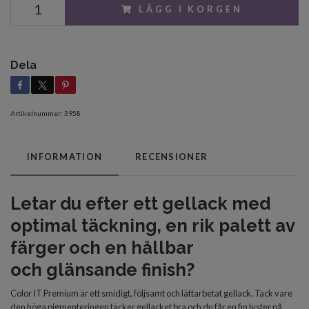
LÄGG I KORGEN
Dela
Artikelnummer:
3958
INFORMATION
RECENSIONER
Letar du efter
ett gellack med
optimal
täckning, en rik palett av
färger och en
hållbar
och
glänsande finish?
Color IT Premium är ett smidigt, följsamt och lättarbetat gellack. Tack vare
den höga pigmenteringen täcker gellacket bra och du får en fin lyster på