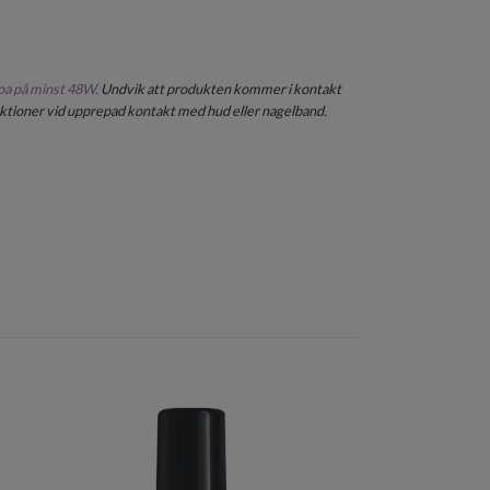
pa på minst 48W.
Undvik att produkten kommer i kontakt
aktioner vid upprepad kontakt med hud eller nagelband.
Gellack Color 
105 kr
32 kr