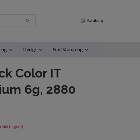
Varukorg
ing
Övrigt
Nail Stamping
ck Color IT
ium 6g, 2880
lut i lager. :(