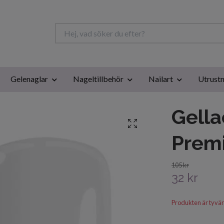
Gelenaglar
Nageltillbehör
Nailart
Utrustn
Gella
Prem
105 kr
32 kr
Produkten är tyvärr s