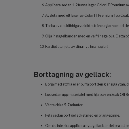
Applicera
sedan 1-2 tunna
lager
Color IT Premium av
Avsluta
med
ett lager
av
Color IT Premium Top Coat.
Torka av det klibbiga ytskiktet från naglarna med cle
Olja in nagelbanden med en valfri nagelolja. Detta bör 
Färdigt
att njuta av dina nya fina naglar!
Borttagning av gellack:
Börja med att fila eller buffa bort den glansiga ytan, 
Lös sedan upp materialet med hjälp av en Soak Off Re
Vänta cirka 5-7 minuter.
Peta sedan bort gellacket med en orangepinne.
Om du inte ska applicera nytt gellack är det bra att 