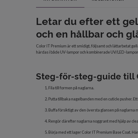
Letar du efter
ett ge
och en
hållbar och
gl
Color IT Premium är ett smidigt, följsamt och lättarbetat ge
härdas i både UV-lampor och kombinerade UV/LED-lampor
Steg-för-steg-guide till
Fila till formen på naglarna.
Putta tillbaka nagelbanden med en cuticle pusher. Ett 
Buffa försiktigt av den översta glansen på naglarna m
Rengör därefter naglarna noggrant med hjälp av clea
Börja med
ett lager Color IT Premium Base Coat. H