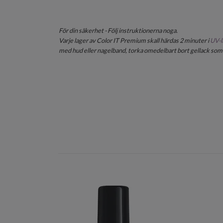
För din säkerhet - Följ instruktionerna noga.
Varje lager av Color IT Premium skall härdas 2 minuter i
UV-l
med hud eller nagelband, torka omedelbart bort gellack som 