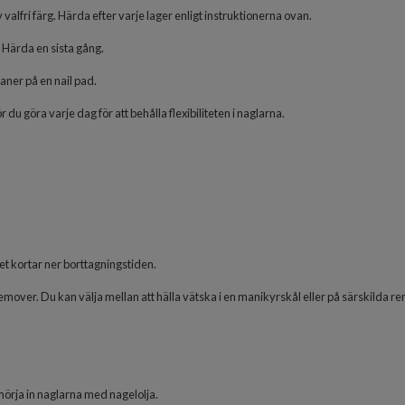
 valfri färg. Härda
efter varje lager
enligt inst
r
uktionerna ovan.
 Härda en sista gång.
aner på en nail pad.
du göra varje dag för att behålla flexibiliteten i naglarna.
det kortar ner borttagningstiden.
mover. Du kan välja mellan att hälla vätska i en manikyrskål eller på särskilda 
smörja in naglarna med nagelolja.