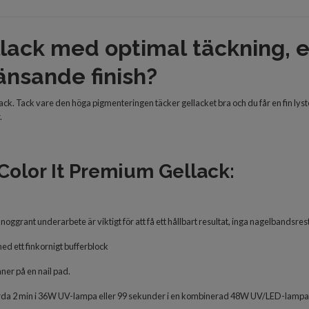
llack med optimal
täckning, e
änsande finish?
llack. Tack vare den höga pigmenteringen täcker gellacket bra och du får en fin lys
.
 Color It Premium Gellack:
noggrant underarbete är viktigt för att få ett hållbart resultat, inga nagelbandsres
ed ett finkornigt bufferblock
ner på en nail pad.
ärda 2 min i 36W UV-lampa eller 99 sekunder i en kombinerad 48W UV/LED-lampa