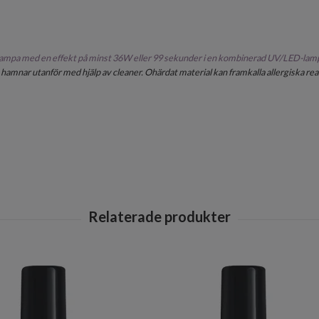
ampa med en effekt på minst 36W eller 99 sekunder i en kombinerad UV/LED-lam
hamnar utanför med hjälp av cleaner. Ohärdat material kan framkalla allergiska re