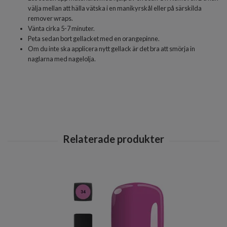
välja mellan att hälla vätska i en manikyrskål eller på särskilda
remover wraps.
Vänta cirka 5-7 minuter.
Peta sedan bort gellacket med en orangepinne.
Om du inte ska applicera nytt gellack är det bra att smörja in
naglarna med nagelolja.