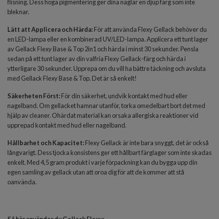
flisning. Dess höga pigmentering ger dina naglar en djup färg som inte
bleknar.
Lätt att Applicera och Härda:
För att använda Flexy Gellack behöver du
en LED-lampa eller en kombinerad UV/LED-lampa. Applicera ett tunt lager
av Gellack Flexy Base & Top 2in1 och härda i minst 30 sekunder. Pensla
sedan på ett tunt lager av din valfria Flexy Gellack-färg och härda i
ytterligare 30 sekunder. Upprepa om du vill ha bättre täckning och avsluta
med Gellack Flexy Base & Top. Det är så enkelt!
Säkerhet
en
Först:
För din säkerhet, undvik kontakt med hud eller
nagelband. Om gellacket hamnar utanför, torka omedelbart bort det med
hjälp av cleaner. Ohärdat material kan orsaka allergiska reaktioner vid
upprepad kontakt med hud eller nagelband.
Hållbarhet och Kapacitet:
Flexy Gellack är inte bara snyggt, det är också
långvarigt. Dess tjocka konsistens ger ett hållbart färglager som inte skadas
enkelt. Med 4,5 gram produkt i varje förpackning kan du bygga upp din
egen samling av gellack utan att oroa dig för att de kommer att stå
oanvända.