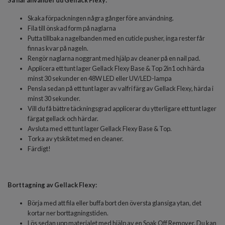
Så här använder du Gellack Flexy:
Skaka förpackningen några gånger före användning.
Fila till önskad form på naglarna
Putta tillbaka nagelbanden med en cuticle pusher, inga rester får
finnas kvar på nageln.
Rengör naglarna noggrant med hjälp av cleaner på en nail pad.
Applicera ett tunt lager
Gellack Flexy Base & Top 2in1
och härda
minst 30 sekunder en 48W LED eller UV/LED-lampa
Pensla sedan på ett tunt lager av valfri färg av Gellack Flexy, härda i
minst 30 sekunder.
Vill du få bättre täckningsgrad applicerar du ytterligare ett tunt lager
färgat gellack och härdar.
Avsluta med ett tunt lager Gellack Flexy Base & Top.
Torka av ytskiktet med en cleaner.
Färdigt!
Borttagning av Gellack Flexy:
Börja med att fila eller buffa bort den översta glansiga ytan, det
kortar ner borttagningstiden.
Lös sedan upp materialet med hjälp av en Soak Off Remover. Du kan