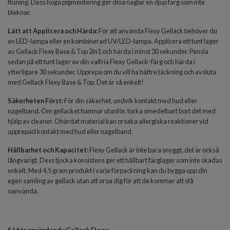
flisning. Dess höga pigmentering ger dina naglar en djup färg som inte
bleknar.
Lätt att Applicera och Härda:
För att använda Flexy Gellack behöver du
en LED-lampa eller en kombinerad UV/LED-lampa. Applicera ett tunt lager
av Gellack Flexy Base & Top 2in1 och härda i minst 30 sekunder. Pensla
sedan på ett tunt lager av din valfria Flexy Gellack-färg och härda i
ytterligare 30 sekunder. Upprepa om du vill ha bättre täckning och avsluta
med Gellack Flexy Base & Top. Det är så enkelt!
Säkerhet
en
Först:
För din säkerhet, undvik kontakt med hud eller
nagelband. Om gellacket hamnar utanför, torka omedelbart bort det med
hjälp av cleaner. Ohärdat material kan orsaka allergiska reaktioner vid
upprepad kontakt med hud eller nagelband.
Hållbarhet och Kapacitet:
Flexy Gellack är inte bara snyggt, det är också
långvarigt. Dess tjocka konsistens ger ett hållbart färglager som inte skadas
enkelt. Med 4,5 gram produkt i varje förpackning kan du bygga upp din
egen samling av gellack utan att oroa dig för att de kommer att stå
oanvända.