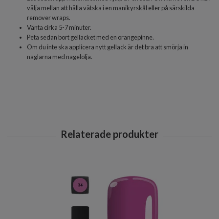
välja mellan att hälla vätska i en manikyrskål eller på särskilda
remover wraps.
Vänta cirka 5-7 minuter.
Peta sedan bort gellacket med en orangepinne.
Om du inte ska applicera nytt gellack är det bra att smörja in
naglarna med nagelolja.