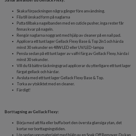
Så här använder du Gellack Flexy:
Skaka förpackningen några gånger före användning.
Fila till önskad form på naglarna
Putta tillbaka nagelbanden med en cuticle pusher, inga rester får
finnas kvar på nageln.
Rengör naglarna noggrant med hjälp av cleaner på en nail pad.
Applicera ett tunt lager
Gellack Flexy Base & Top 2in1
och härda
minst 30 sekunder en 48W LED eller UV/LED-lampa
Pensla sedan på ett tunt lager av valfri färg av Gellack Flexy, härda i
minst 30 sekunder.
Vill du få bättre täckningsgrad applicerar du ytterligare ett tunt lager
färgat gellack och härdar.
Avsluta med ett tunt lager Gellack Flexy Base & Top.
Torka av ytskiktet med en cleaner.
Färdigt!
Borttagning av Gellack Flexy:
Börja med att fila eller buffa bort den översta glansiga ytan, det
kortar ner borttagningstiden.
Lös sedan upp materialet med hjälp av en Soak Off Remover. Du kan