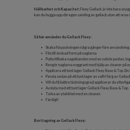
Hållbarhet och Kapacitet:
Flexy Gellack är inte bara snygg
kan du bygga upp din egen samling av gellack utan att oroa 
Så här använder du Gellack Flexy:
Skaka förpackningen några gånger före användning.
Fila till önskad form på naglarna
Putta tillbaka nagelbanden med en cuticle pusher, ing
Rengör naglarna noggrant med hjälp av cleaner på en
Applicera ett tunt lager
Gellack Flexy Base & Top 2in
Pensla sedan på ett tunt lager av valfri färg av Gella
Vill du få bättre täckningsgrad applicerar du ytterliga
Avsluta med ett tunt lager Gellack Flexy Base & Top.
Torka av ytskiktet med en cleaner.
Färdigt!
Borttagning av Gellack Flexy: