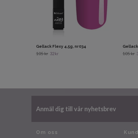
Gellack Flexy 4,5g, nr034
Gellack
105 kr
105 kr
32 kr
Anmäl dig till vår nyhetsbrev
Om oss
Kund