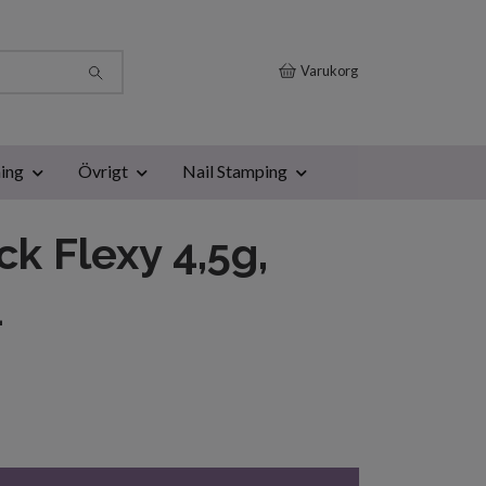
Varukorg
ing
Övrigt
Nail Stamping
ck Flexy 4,5g,
1