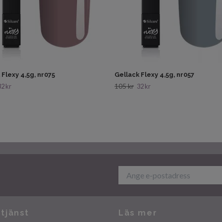
 Flexy 4,5g, nr075
Gellack Flexy 4,5g, nr057
105 kr
32 kr
32 kr
tjänst
Läs mer