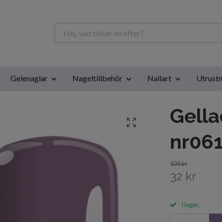
Gelenaglar
Nageltillbehör
Nailart
Utrustn
Gella
nr06
105 kr
32 kr
I lager.