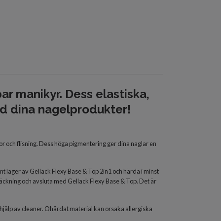
bar manikyr. Dess elastiska,
nd dina nagelprodukter!
ckor och flisning. Dess höga pigmentering ger dina naglar en
 lager av Gellack Flexy Base & Top 2in1 och härda i minst
e täckning och avsluta med Gellack Flexy Base & Top. Det är
jälp av cleaner. Ohärdat material kan orsaka allergiska