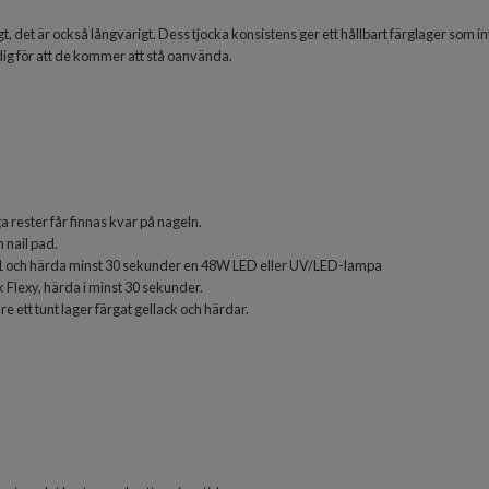
t, det är också långvarigt. Dess tjocka konsistens ger ett hållbart färglager som 
dig för att de kommer att stå oanvända.
a rester får finnas kvar på nageln.
 nail pad.
1
och härda minst 30 sekunder en 48W LED eller UV/LED-lampa
ck Flexy, härda i minst 30 sekunder.
re ett tunt lager färgat gellack och härdar.