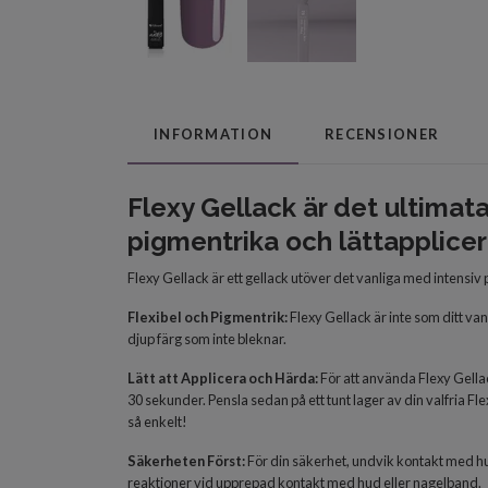
INFORMATION
RECENSIONER
Flexy Gellack är det ultimata
pigmentrika och lättapplicer
Flexy Gellack är ett gellack utöver det vanliga med intensiv 
Flexibel och Pigmentrik:
Flexy Gellack är inte som ditt van
djup färg som inte bleknar.
Lätt att Applicera och Härda:
För att använda Flexy Gella
30 sekunder. Pensla sedan på ett tunt lager av din valfria F
så enkelt!
Säkerhet
en
Först:
För din säkerhet, undvik kontakt med hu
reaktioner vid upprepad kontakt med hud eller nagelband.