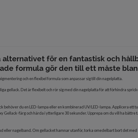
 alternativet för en fantastisk och håll
ade formula gör den till ett måste bla
pigmentering och en flexibel formula som anpassar sig till din nagelplatta.
liga gellack. Det är flexibelt och rör sig med din nagelplatta för att förhindra spri
ck behöver du en LED-lampa eller en kombinerad UV/LED-lampa. Applicera ett tunt
lexy Gellack-färg och härda i ytterligare 30 sekunder. Upprepa om du vill ha bättr
d eller nagelband. Om gellacket hamnar utanför, torka omedelbart bort det med h