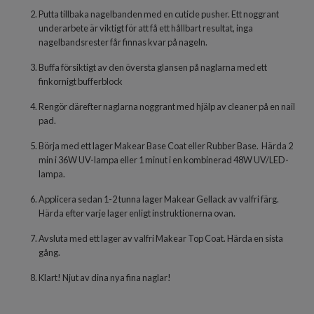
Putta tillbaka nagelbanden med en cuticle pusher. Ett noggrant
underarbete är viktigt för att få ett hållbart resultat, inga
nagelbandsrester får finnas kvar på nageln.
Buffa försiktigt av den översta glansen på naglarna med ett
finkornigt bufferblock
Rengör därefter naglarna noggrant med hjälp av cleaner på en nail
pad.
Börja med ett lager Makear Base Coat eller Rubber Base. Härda 2
min i 36W UV-lampa eller 1 minut i en kombinerad 48W UV/LED-
lampa.
Applicera sedan 1-2 tunna lager Makear Gellack av valfri färg.
Härda efter varje lager enligt instruktionerna ovan.
Avsluta med ett lager av valfri Makear Top Coat. Härda en sista
gång.
Klart! Njut av dina nya fina naglar!