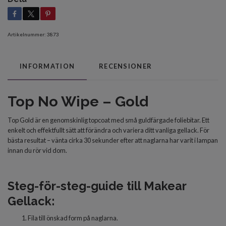
Artikelnummer:
3873
INFORMATION
RECENSIONER
Top No Wipe – Gold
Top Gold är en genomskinlig topcoat med små guldfärgade foliebitar. Ett
enkelt och effektfullt sätt att förändra och variera ditt vanliga gellack. För
bästa resultat – vänta cirka 30 sekunder efter att naglarna har varit i lampan
innan du rör vid dom.
Steg-för-steg-guide till Makear
Gellack:
Fila till önskad form på naglarna.