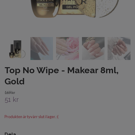
Top No Wipe - Makear 8ml,
Gold
169 kr
51 kr
Produkten är tyvärr slut i lager. :(
Dela