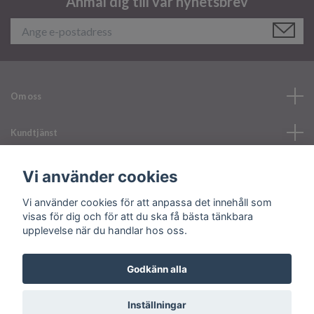
Anmäl dig till vår nyhetsbrev
Om oss
Kundtjänst
Läs mer
Vi använder cookies
Vi använder cookies för att anpassa det innehåll som
Sociala medier
visas för dig och för att du ska få bästa tänkbara
upplevelse när du handlar hos oss.
Godkänn alla
© 2026 Your Nailerystore
Inställningar