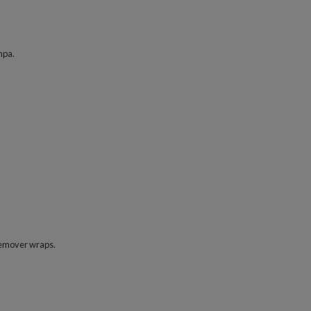
mpa.
 remover wraps.