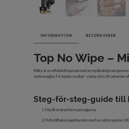
INFORMATION
RECENSIONER
Top No Wipe – Mi
Milky är en effektfull topcoat med en mjölkaktig halvgenomsk
ombrenaglar. För bästa resultat – vänta cirka 30 sekunder ef
Steg-för-steg-guide till
Fila till önskad form på naglarna.
Putta tillbaka nagelbanden med en cuticle pusher. Ett 