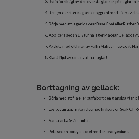
Buffa försiktigt av den översta glansen på naglarna m
Rengör därefter naglarna noggrant med hjälp av clea
Börja med ett lager Makear Base Coat eller Rubber
Applicera sedan 1-2 tunna lager Makear Gellack
av v
Avsluta med ett lager av valfri Makear Top Coat. Här
Klart! Njut
av dina nya fina naglar!
Borttagning av gellack:
Börja med att fila eller buffa bort den glansiga ytan p
Lös sedan upp materialet med hjälp av en Soak Off Re
Vänta cirka 5-7 minuter.
Peta sedan bort gellacket med en orangepinne.