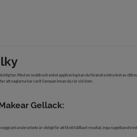
lky
inlig ton. Med en snabb och enkel applicering kan du förändra intrycket av ditt n
ter att naglarna har varit i lampan innan du rör vid dom.
 Makear Gellack:
noggrant underarbete är viktigt för att få ett hållbart resultat, inga nagelbandsres