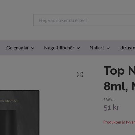
Gelenaglar
Nageltillbehör
Nailart
Utrustn
Top N
8ml, 
169 kr
51 kr
Produkten är tyvärr s