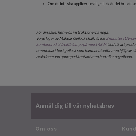
Om du inte ska applicera nytt gellack är det bra att 
För din säkerhet - Följ instruktionerna noga.
Varje lager av
Makear Gellack
skall härdas
2 minuter i
UV-lam
kombinerad UV/LED-lampa på minst 48W
.
Undvik att produ
omedelbart bort gellack som hamnar utanför med hjälp av cle
reaktioner vid upprepad kontakt med hud eller nagelband.
Anmäl dig till vår nyhetsbrev
Om oss
Kund