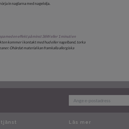
smörja in naglarna med nagelolja.
pa med en effekt på minst 36W eller
1 minut
i en
kten kommer i kontakt med hud eller nagelband, torka
aner. Ohärdat material kan framkalla allergiska
tjänst
Läs mer