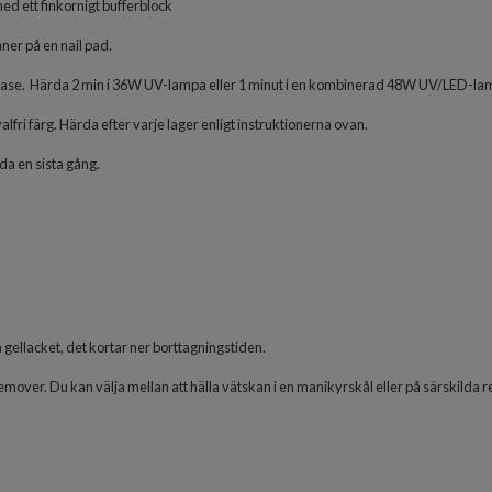
ed ett finkornigt bufferblock
ner på en nail pad.
 Base. Härda 2 min i 36W UV-lampa eller 1 minut i en kombinerad 48W UV/LED-la
alfri färg. Härda efter varje lager enligt instruktionerna ovan.
da en sista gång.
å gellacket, det kortar ner borttagningstiden.
mover. Du kan välja mellan att hälla vätskan i en manikyrskål eller på särskilda