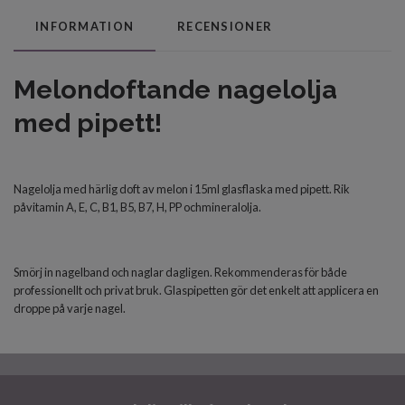
INFORMATION
RECENSIONER
Melondoftande nagelolja
med pipett!
Nagelolja med härlig doft av melon i 15ml glasflaska med pipett. R
ik
på
vitamin A, E
, C,
B1
, B5,
B7
, H
, PP och
mineralolja.
Smörj in nagelband och naglar dagligen. Rekommenderas för både
professionellt och privat bruk. Glaspipetten gör det enkelt att applicera en
droppe på varje nagel.