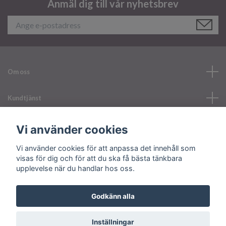
Anmäl dig till vår nyhetsbrev
Om oss
Kundtjänst
Läs mer
Vi använder cookies
Vi använder cookies för att anpassa det innehåll som
Sociala medier
visas för dig och för att du ska få bästa tänkbara
upplevelse när du handlar hos oss.
Godkänn alla
© 2026 Your Nailerystore
Inställningar