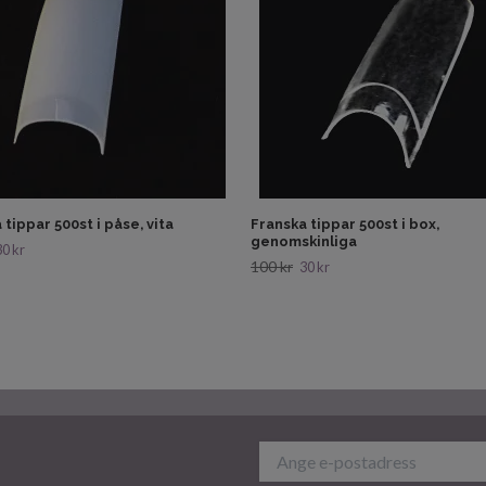
 tippar 500st i påse, vita
Franska tippar 500st i box,
genomskinliga
30 kr
100 kr
30 kr