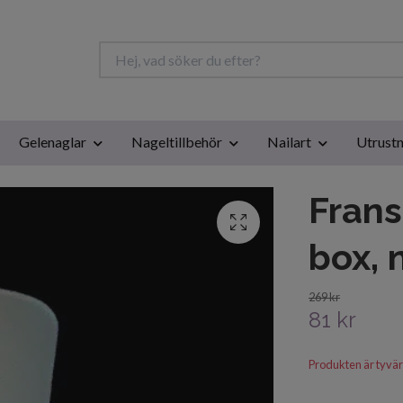
Gelenaglar
Nageltillbehör
Nailart
Utrustn
Frans
box, 
269 kr
81 kr
Produkten är tyvärr s