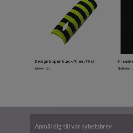
Designtippar black/lime, 70 st
Franska
10 kr
100 kr
3 kr
Anmäl dig till vår nyhetsbrev