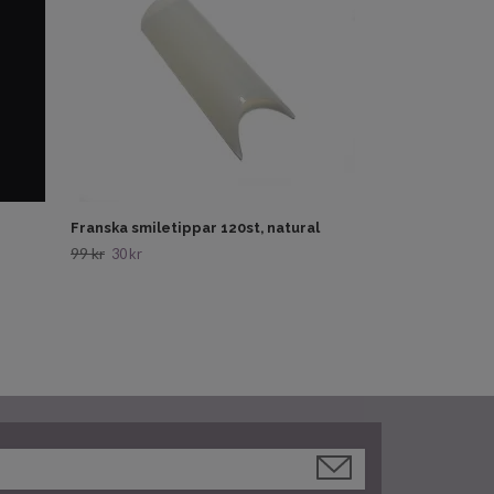
Franska smiletippar 120st, natural
99 kr
30 kr