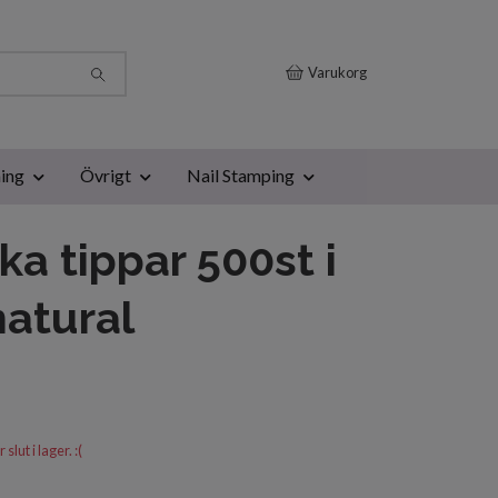
Varukorg
ing
Övrigt
Nail Stamping
ka tippar 500st i
natural
lut i lager. :(