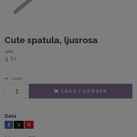
Cute spatula, ljusrosa
12 kr
4 kr
I lager.
LÄGG I KORGEN
Dela