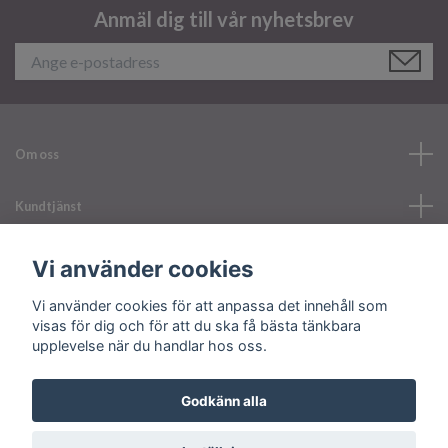
Anmäl dig till vår nyhetsbrev
Om oss
Kundtjänst
Läs mer
Vi använder cookies
Vi använder cookies för att anpassa det innehåll som
Sociala medier
visas för dig och för att du ska få bästa tänkbara
upplevelse när du handlar hos oss.
Godkänn alla
© 2026 Your Nailerystore