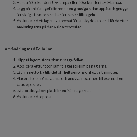
Härda 60 sekunder i UV-lampa eller 30 sekunder i LED-lampa.
Lägg på en bit nagelfolie med den glansiga sidan uppåt och gnugga
försiktigt tills mönstret har förts över till nageln.
Avsluta med ett lager uv-topcoat för att skydda folien. Härda efter
anvisningarna på den valda topcoaten.
Användning med Folielim:
Klipp ut lagom stora bitar av nagelfolien.
Applicera ett tunt och jämnt lager folielim på naglarna.
Låt limmet torka tills det blir helt genomskinligt, ca 8 minuter.
Placera folien på naglarna och gnugga noga med till exempel en
cuticle pusher.
Lyft försiktigt bort plastfilmen från naglarna.
Avsluta med topcoat.