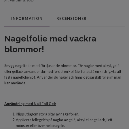
Artikelnummer:
3060
INFORMATION
RECENSIONER
Nagelfolie med vackra
blommor!
Snygg nagelfolie med förtjusande blommor.
För naglar med akryl, gelé
eller gellack använder du med fördel en Foil Gel för att få en klistrig yta att
fästa nagelfolien på. Använder du nagellack finns det särskilt folielim man
kan använda.
Användning med Nail Foil Gel:
Klipp ut lagom stora bitar av nagelfolien.
Applicera foliegelén på naglar av gelé, akryl eller gellack, i ett
mönster eller över hela nageln.