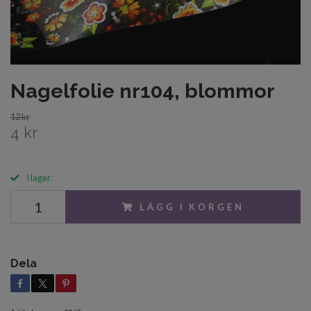
Nagelfolie nr104, blommor
12 kr
4 kr
I lager.
LÄGG I KORGEN
Dela