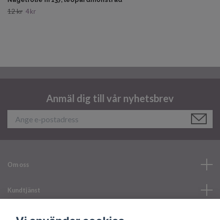
12 kr
4 kr
Anmäl dig till vår nyhetsbrev
Om oss
Kundtjänst
Läs mer