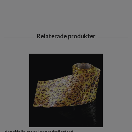
Nagelfolie nr137, leopardmönstrad