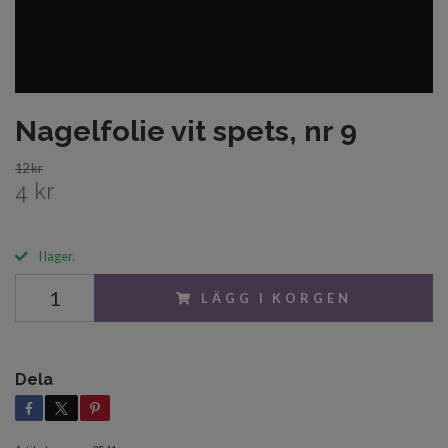
Nagelfolie vit spets, nr 9
12 kr
4 kr
I lager.
LÄGG I KORGEN
Dela