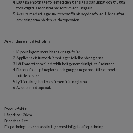
Lägg på en bit nagelfolie med den glansiga sidan uppåt och gnugga
försiktigt tills mönstret har förts över till nageln.
Avsluta med ett lager uv-topcoat för att skydda folien. Härda efter
anvisningarna på den valda topcoaten.
Användning med Folielim:
Klipp ut lagom stora bitar av nagelfolien.
Applicera ett tunt och jämnt lager folielim på naglarna.
Låt limmet torka tills det blir helt genomskinligt, ca 8 minuter.
Placera folien på naglarna och gnugga noga med till exempel en
cuticle pusher.
Lyft försiktigt bort plastfilmen från naglarna.
Avsluta med topcoat.
Produktfakta:
Längd: ca 120cm
Bredd: ca 4 cm
Förpackning: Levereras vikt i genomskinlig plastförpackning