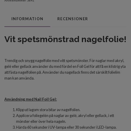
Artikelnummer:
3841
INFORMATION
RECENSIONER
Vit spetsmönstrad nagelfolie!
Trendig och snygg nagelfolie med vitt spetsmönster. För naglar med akryl,
gelé eller gellack använder du med fördel en Foil Gel för att få en klistrig yta
att fästa nagelfolien på. Använder du nagellack finns det särskilt folielim
man kan använda.
Användning med Nail Foil Gel:
Klipp ut lagom stora bitar av nagelfolien.
Applicera foliegelén på naglar av gelé, akryl eller gellack, i ett
mönster eller över hela nageln.
Härda 60 sekunder i UV-lampa eller 30 sekunder i LED-lampa.