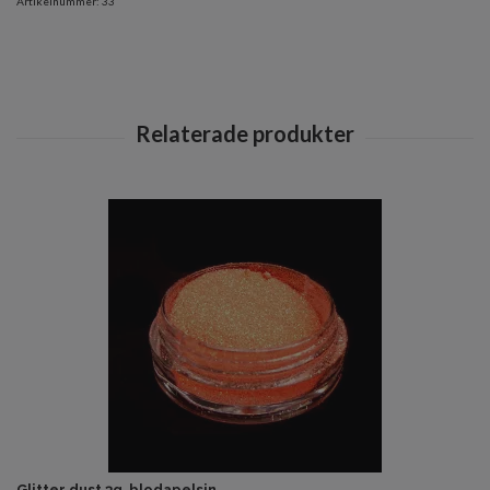
Artikelnummer:
33
Glitter dust 3g, blodapelsin