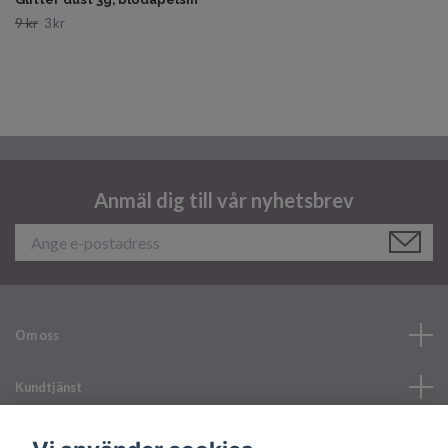
9 kr
3 kr
Anmäl dig till vår nyhetsbrev
Om oss
Kundtjänst
Läs mer