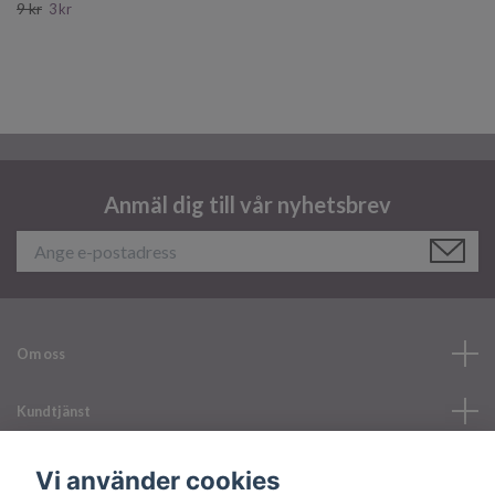
9 kr
3 kr
Anmäl dig till vår nyhetsbrev
Om oss
Kundtjänst
Läs mer
Vi använder cookies