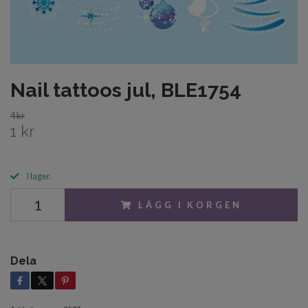
Nail tattoos jul, BLE1754
4 kr
1 kr
I lager.
LÄGG I KORGEN
Dela