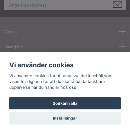
Om oss
Kundtjänst
Läs mer
Vi använder cookies
Vi använder cookies för att anpassa det innehåll som
Sociala medier
visas för dig och för att du ska få bästa tänkbara
upplevelse när du handlar hos oss.
Godkänn alla
© 2026 Your Nailerystore
Inställningar