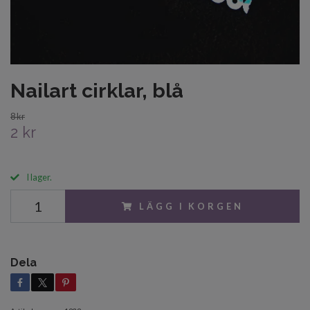
Nailart cirklar, blå
8 kr
2 kr
I lager.
LÄGG I KORGEN
Dela