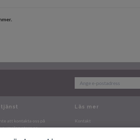
immer.
tjänst
Läs mer
nte att kontakta oss på
Kontakt
yournailerystore.se
Köpvillkor
Integritetspolicy