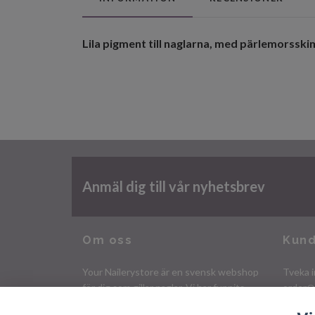
Lila pigment till naglarna, med pärlemorssk
Anmäl dig till vår nyhetsbrev
Om oss
Kund
Your Nailerystore är en svensk webshop
Tveka i
för dig som gillar naglar. Vi har funnits
order@
sedan 2009 och har ett stort utbud av