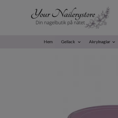
Hem
Gellack
Akrylnaglar