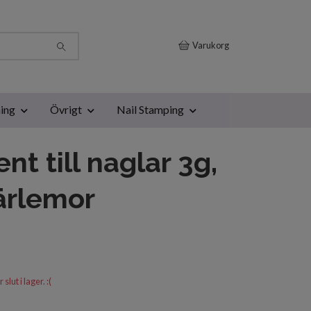
Varukorg
ing
Övrigt
Nail Stamping
nt till naglar 3g,
pärlemor
lut i lager. :(