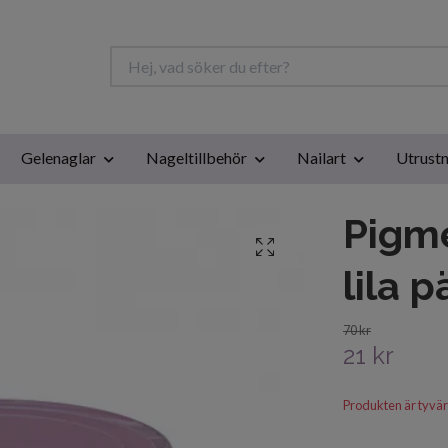
Gelenaglar
Nageltillbehör
Nailart
Utrustn
Pigme
lila 
70 kr
21 kr
Produkten är tyvärr s