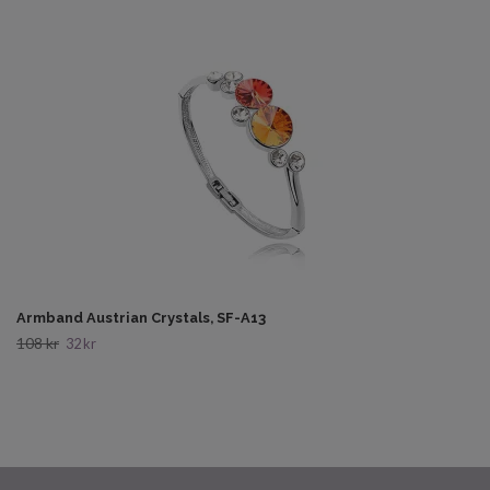
Armband Austrian Crystals, SF-A13
108 kr
32 kr