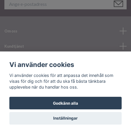
Om oss
Kundtjänst
Läs mer
Vi använder cookies
Vi använder cookies för att anpassa det innehåll som
Sociala medier
visas för dig och för att du ska få bästa tänkbara
upplevelse när du handlar hos oss.
Godkänn alla
© 2026 Your Nailerystore
Inställningar