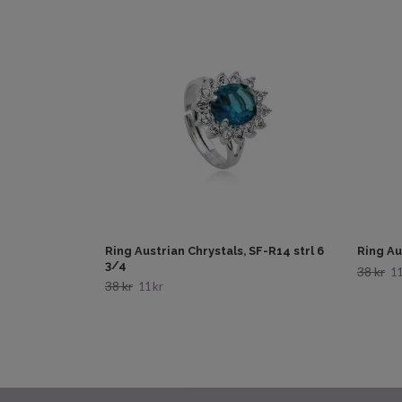
Ring Austrian Chrystals, SF-R14 strl 6
Ring Au
3/4
38 kr
11
38 kr
11 kr