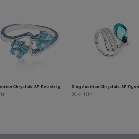
strian Chrystals, SF-R20 strl 9
Ring Austrian Chrystals, SF-R5 str
38 kr
 kr
11 kr