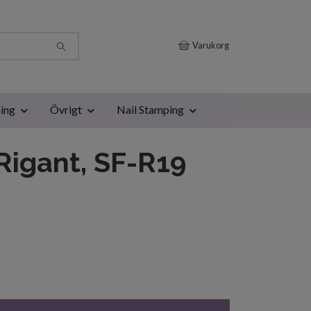
Varukorg
ing
Övrigt
Nail Stamping
Rigant, SF-R19