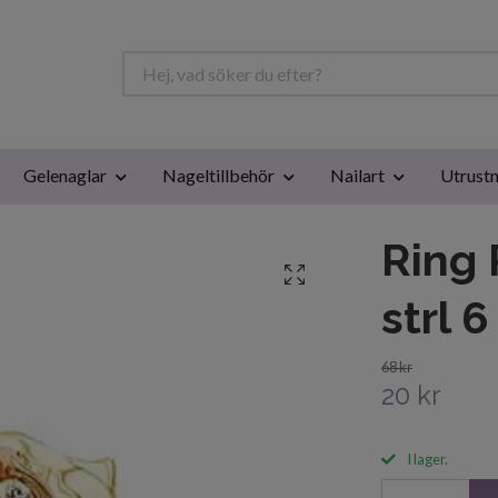
Gelenaglar
Nageltillbehör
Nailart
Utrustn
Ring 
strl 6
68 kr
20 kr
I lager.