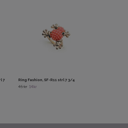
Ring Rigant, SF-
33 kr
10 kr
l 7
Ring Fashion, SF-R11 strl 7 3/4
45 kr
14 kr