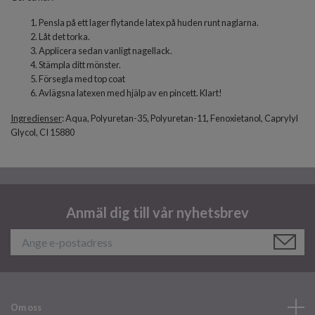
Pensla på ett lager flytande latex på huden runt naglarna.
Låt det torka.
Applicera sedan vanligt nagellack.
Stämpla ditt mönster.
Försegla med top coat
Avlägsna latexen med hjälp av en pincett. Klart!
Ingredienser
: Aqua, Polyuretan-35, Polyuretan-11, Fenoxietanol, Caprylyl
Glycol, CI 15880
Anmäl dig till vår nyhetsbrev
Om oss