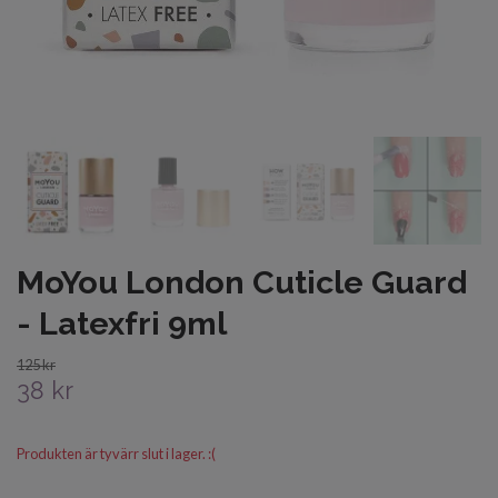
MoYou London Cuticle Guard
- Latexfri 9ml
125 kr
38 kr
Produkten är tyvärr slut i lager. :(