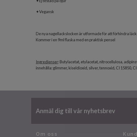
✦Ej testad på djur
✦Vegansk
De nya nagellackslocken är utformade för att förhindra läcka
Kommer i en 9ml flaska med en praktisk pensel
Ingredienser
: Butylacetat, etylacetat, nitrocellulosa, adi
innehålla: glimmer, kiseldioxid, silver, tennoxid, CI 15850,
Anmäl dig till vår nyhetsbrev
Om oss
Kund