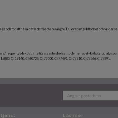
ge och för att hålla ditt lack fräschare längre. Du drar av guldlocket och vrider s
pinsyra/neopentylglykol/trimellitsyraanhydridsampolymer, acetyltributylcitrat, is
 CI 15880, CI 19140, CI 60725, CI 77000, CI 77491, CI 77510, CI77266, CI77891.
tjänst
Läs mer