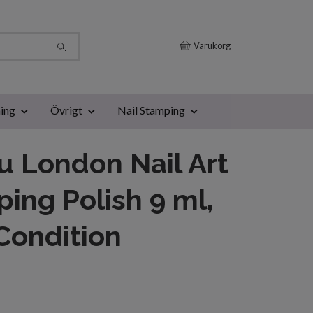
Varukorg
ing
Övrigt
Nail Stamping
 London Nail Art
ing Polish 9 ml,
Condition