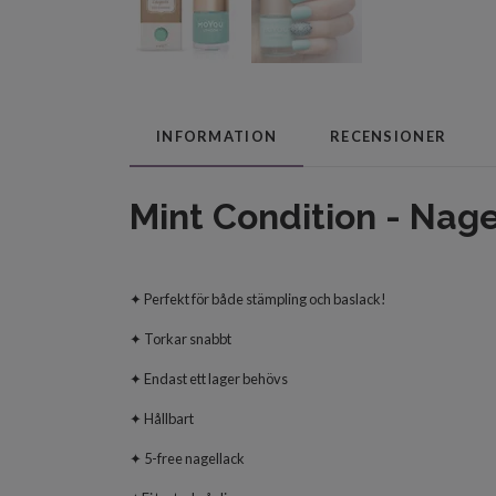
INFORMATION
RECENSIONER
Mint Condition - Nage
✦ Perfekt för både stämpling och baslack!
✦ Torkar snabbt
✦ Endast ett lager behövs
✦ Hållbart
✦ 5-free nagellack