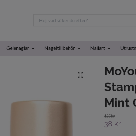
Gelenaglar
Nageltillbehör
Nailart
Utrustn
MoYou
Stamp
Mint 
125 kr
38 kr