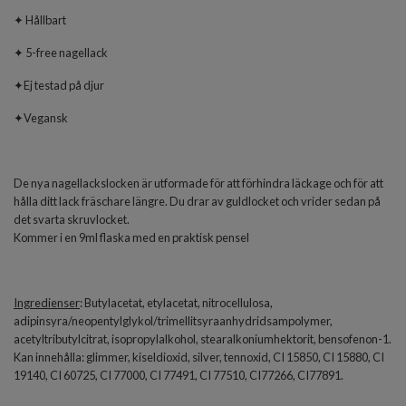
✦ Hållbart
✦ 5-free nagellack
✦Ej testad på djur
✦Vegansk
De nya nagellackslocken är utformade för att förhindra läckage och för att
hålla ditt lack fräschare längre. Du drar av guldlocket och vrider sedan på
det svarta skruvlocket.
Kommer i en 9ml flaska med en praktisk pensel
Ingredienser
: Butylacetat, etylacetat, nitrocellulosa,
adipinsyra/neopentylglykol/trimellitsyraanhydridsampolymer,
acetyltributylcitrat, isopropylalkohol, stearalkoniumhektorit, bensofenon-1.
Kan innehålla: glimmer, kiseldioxid, silver, tennoxid, CI 15850, CI 15880, CI
19140, CI 60725, CI 77000, CI 77491, CI 77510, CI77266, CI77891.