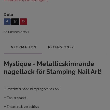
Produkten är tyvärr slut i lager. :(
Dela
Artikelnummer:
4004
INFORMATION
RECENSIONER
Mystique - Metallicskimrande
nagellack för Stamping Nail Art!
✦ Perfekt för både stämpling och baslack!
✦ Torkar snabbt
✦ Endast ett lager behövs