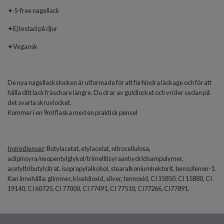
✦ 5-free nagellack
✦Ej testad på djur
✦Vegansk
De nya nagellackslocken är utformade för att förhindra läckage och för att
hålla ditt lack fräschare längre. Du drar av guldlocket och vrider sedan på
det svarta skruvlocket.
Kommer i en 9ml flaska med en praktisk pensel
Ingredienser
: Butylacetat, etylacetat, nitrocellulosa,
adipinsyra/neopentylglykol/trimellitsyraanhydridsampolymer,
acetyltributylcitrat, isopropylalkohol, stearalkoniumhektorit, bensofenon-1.
Kan innehålla: glimmer, kiseldioxid, silver, tennoxid, CI 15850, CI 15880, CI
19140, CI 60725, CI 77000, CI 77491, CI 77510, CI77266, CI77891.