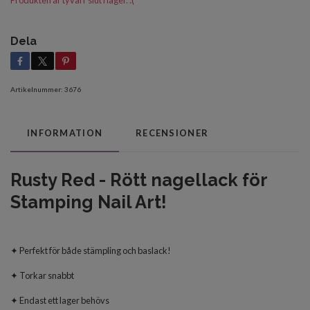
Produkten är tyvärr slut i lager. :(
Dela
Artikelnummer:
3676
INFORMATION
RECENSIONER
Rusty Red - Rött nagellack för
Stamping Nail Art!
✦ Perfekt för både stämpling och baslack!
✦ Torkar snabbt
✦ Endast ett lager behövs