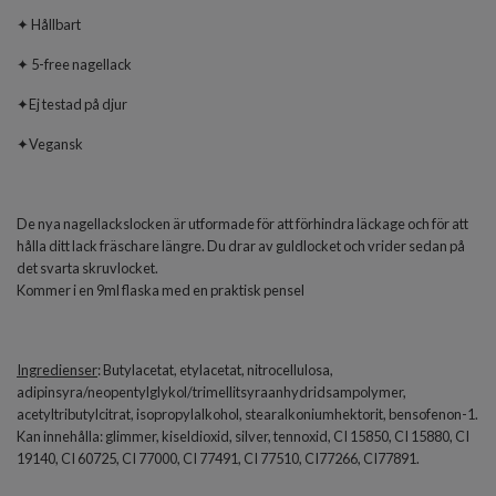
✦ Hållbart
✦ 5-free nagellack
✦Ej testad på djur
✦Vegansk
De nya nagellackslocken är utformade för att förhindra läckage och för att
hålla ditt lack fräschare längre. Du drar av guldlocket och vrider sedan på
det svarta skruvlocket.
Kommer i en 9ml flaska med en praktisk pensel
Ingredienser
: Butylacetat, etylacetat, nitrocellulosa,
adipinsyra/neopentylglykol/trimellitsyraanhydridsampolymer,
acetyltributylcitrat, isopropylalkohol, stearalkoniumhektorit, bensofenon-1.
Kan innehålla: glimmer, kiseldioxid, silver, tennoxid, CI 15850, CI 15880, CI
19140, CI 60725, CI 77000, CI 77491, CI 77510, CI77266, CI77891.