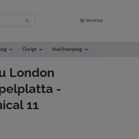
Varukorg
ing
Övrigt
Nail Stamping
u London
elplatta -
ical 11