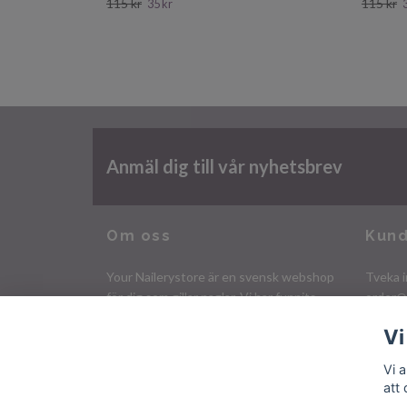
115 kr
115 kr
35 kr
Anmäl dig till vår nyhetsbrev
Om oss
Kund
Your Nailerystore är en svensk webshop
Tveka i
för dig som gillar naglar. Vi har funnits
order@
sedan 2009 och har ett stort utbud av
Vi
nagelprodukter och tillbehör!
Organisationsnr. 750701-4806
Vi 
att