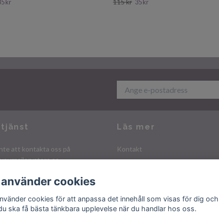
115 kr
35 kr
35 kr
tjänst
Läs mer
nte att kontakta oss på
Kontakt
yournailerystore.se
Köpvillkor
Integritetspolicy
 använder cookies
använder cookies för att anpassa det innehåll som visas för dig och
 du ska få bästa tänkbara upplevelse när du handlar hos oss.