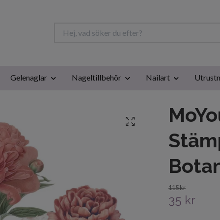
Gelenaglar
Nageltillbehör
Nailart
Utrustn
MoYo
Stämp
Botan
115 kr
35 kr