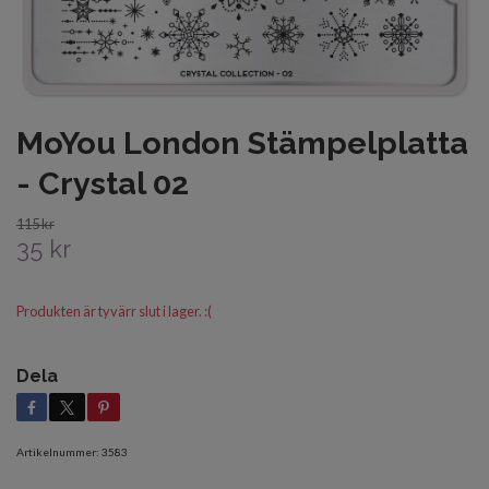
MoYou London Stämpelplatta
- Crystal 02
115 kr
35 kr
Produkten är tyvärr slut i lager. :(
Dela
Artikelnummer:
3583