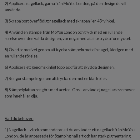
2) Applicera nagellack, gärna från MoYou London, på den design du vill
använda.
3) Skrapa bort överflödigt nagellack med skrapan i en 45º vinkel.
4) Använd en stämpel från MoYou London och tryck med en rullande
rörelse över den valda designen, var noga med att inte trycka för mycket.
5) Överför motivet genom att trycka stämpeln mot din nagel, återigen med
en rullande rörelse.
6) Applicera ett genomskinligt topplack för att skydda designen.
7) Rengör stämpeln genom att trycka den mot en klädroller.
8) Stämpelplattan rengörs med aceton. Obs – använd ej nagellacksremover
som innehåller olja.
Vad du behöver:
1) Nagellack – vi rekommenderar att du använder ett nagellack från MoYou
London, de är anpassade för Stamping nail art och har stark pigmentering.