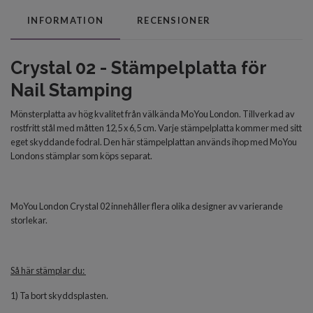
INFORMATION
RECENSIONER
Crystal 02 - Stämpelplatta för
Nail Stamping
Mönsterplatta av hög kvalitet från välkända MoYou London. Tillverkad av
rostfritt stål med måtten 12,5 x 6,5 cm. Varje stämpelplatta kommer med sitt
eget skyddande fodral. Den här stämpelplattan används ihop med MoYou
Londons stämplar som köps separat.
MoYou London Crystal 02 innehåller flera olika designer av varierande
storlekar.
Så här stämplar du:
1) Ta bort skyddsplasten.