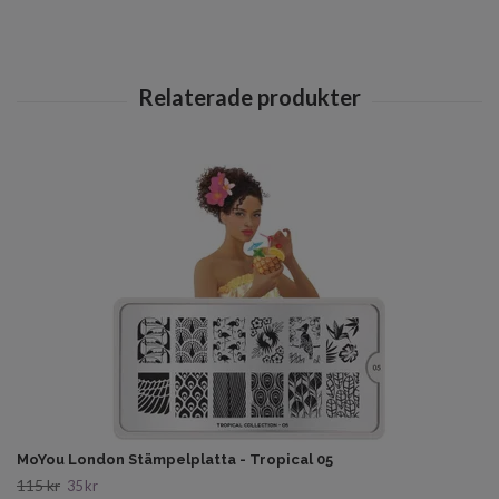
MoYou London Stämpelplatta - Tropical 05
115 kr
35 kr