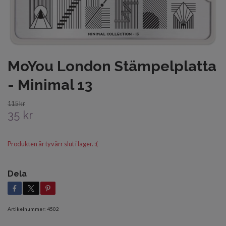
MoYou London Stämpelplatta
- Minimal 13
115 kr
35 kr
Produkten är tyvärr slut i lager. :(
Dela
Artikelnummer:
4502